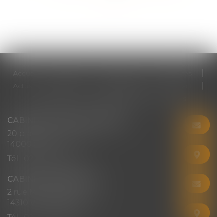
>>
Accueil
Cabinet
Votre avocat
Expertises
Actus
Honoraires
RDV en ligne
Contact
Plan du site
Mentions légales
Articles
CABINET CHRISTINE CORBEL
20 place saint sauveur
14000 CAEN
Tél :
02 31 50 08 82
CABINET SECONDAIRE
2 rue Montebello
14310 VILLERS-BOCAGE