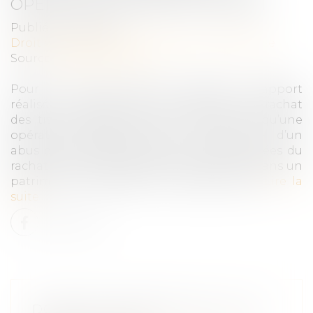
OPÉRATION D’APPORT-CESSION
Publié le :
17/11/2021
Droit des sociétés
/
Transmission d’entreprise
Source :
fiscalonline.com
Pour le Conseil d’Etat, l’opération d’apport
réalisée au profit d’une société, suivie du rachat
des titres apportés est, au même titre qu’une
opération d’apport-cession, constitutive d’un
abus de droit dès lors que liquidités retirées du
rachat des titres apportés sont réinvestis dans un
patrimoine immobilier et mobilier privé.
Lire la
suite
DONATION ENTRE ÉPOUX OU AU