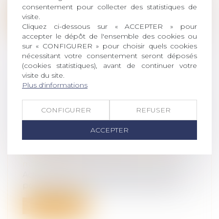
consentement pour collecter des statistiques de
visite.
Lire la suite
Cliquez ci-dessous sur « ACCEPTER » pour
accepter le dépôt de l'ensemble des cookies ou
sur « CONFIGURER » pour choisir quels cookies
nécessitant votre consentement seront déposés
(cookies statistiques), avant de continuer votre
visite du site.
PROPOSITION DE LOI EN VUE DE
Plus d'informations
MODIFIER LA DATE PRISE EN
COMPTE POUR LA DÉTERMINATION
CONFIGURER
REFUSER
DE LA PRESTATION
ACCEPTER
COMPENSATOIRE
Droit de la famille, des personnes et de
leur patrimoine
/
Couples et régime
matrimoniaux
Actuellement, la date prise en compte
pour la détermination de la prestation...
Lire la suite