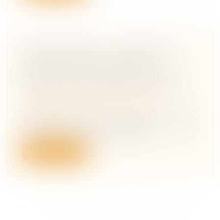
ABUS DE DROIT : L'OPÉRATION
D’APPORT-RÉDUCTION DE
CAPITAL EST ASSIMILÉE À UNE
OPÉRATION D’APPORT-CESSION
Droit des sociétés
/
Transmission
d’entreprise
Pour le Conseil d’Etat, l’opération d’apport
réalisée au profit d’une société...
Lire la suite
<<
<
...
143
144
145
146
147
148
149
...
>