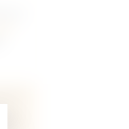
OUX, LE
ine et
té
DOPTÉ ET
lle form...