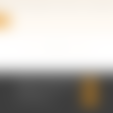
de mutation acquittés par un héritier ou un donataire
ite
<<
<
...
174
175
176
177
178
179
180
...
>
>>
CABINET CHRISTINE CORBEL
20 place saint sauveur
14000 CAEN
Tél :
02 31 50 08 82