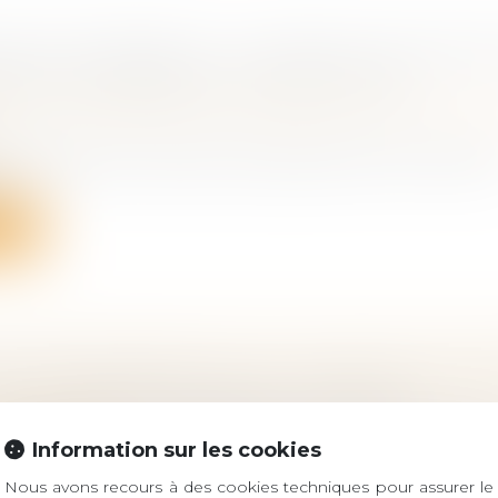
UTÉ UNIVERSELLE : AU DÉCÈS D’UN DES ÉP
NT PEUT VENDRE LES TITRES DU PEA
 famille, des personnes et de leur patrimoine
/
Patrimo
’un des époux mariés sous le régime de la communau
v...
ite
N ÉTABLISSEMENT DE LA FILIATION D’UN A
ÉE : UN JUSTE ÉQUILIBRE À TROUVER
 de la famille
Information sur les cookies
lité de l’action en établissement de la filiation paterne
Nous avons recours à des cookies techniques pour assurer le