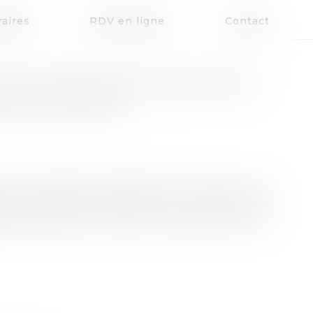
aires
RDV en ligne
Contact
LA FILIATION D’UN ADOPTÉ ET
BRE À TROUVER
nt de la filiation paternelle formée par une
ptive légalement établie par une décision
portionnée à son droit au respect de la vie