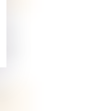
AIRE DU
 garantie...
OITS
VENUS
ine et