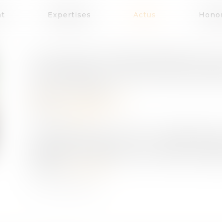
at
Expertises
Actus
Honor
ACTION EN ÉTABLISSEMENT DE 
VIE PRIVÉE : UN JUSTE ÉQUILI
Publié le :
25/11/2020
(NPU) Droit de la famille
Source :
www.efl.fr
L’irrecevabilité de l’action en établisseme
personne bénéficiant d’une filiation ado
étrangère ne porte pas une atteinte dispro
privée...
Lire la suite