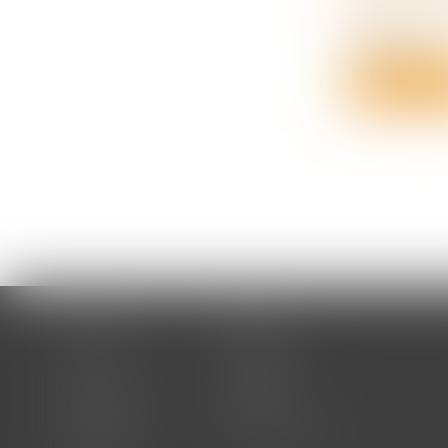
Les droits 
déducti...
Lire la su
Accueil
Cabinet
Votre avocat
Expertises
Actus
Honoraires
RDV en ligne
Contact
Plan du site
Mentions légales