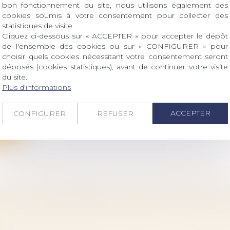
ite
bon fonctionnement du site, nous utilisons également des
cookies soumis à votre consentement pour collecter des
statistiques de visite.
Cliquez ci-dessous sur « ACCEPTER » pour accepter le dépôt
de l'ensemble des cookies ou sur « CONFIGURER » pour
choisir quels cookies nécessitant votre consentement seront
déposés (cookies statistiques), avant de continuer votre visite
CE AUTOMOBILE ET INTERVENTION VOLONT
du site.
 PÉNAL
Plus d'informations
vail - Salariés
/
Responsabilité accident du travail
e l’article L. 421-5 du Code des assurances, le fonds de
ACCEPTER
CONFIGURER
REFUSER
ite
ER OU LE DONATAIRE PEUT DÉDUIRE LES DR
UR DES BIENS PROFESSIONNELS DE SES RE
 famille, des personnes et de leur patrimoine
/
Patrimo