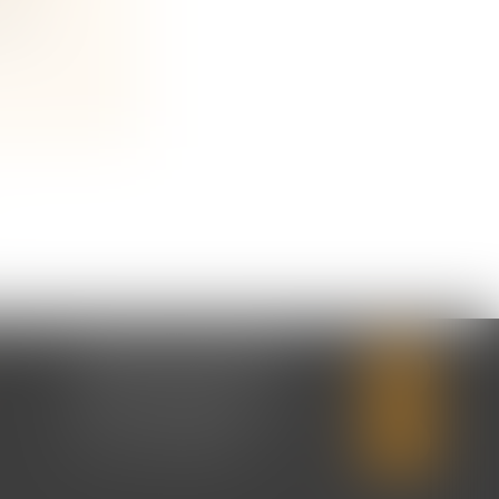
 sont
CABINET SECONDAIRE
2 rue Montebello
14310 VILLERS-BOCAGE
Tél :
02 31 50 08 82