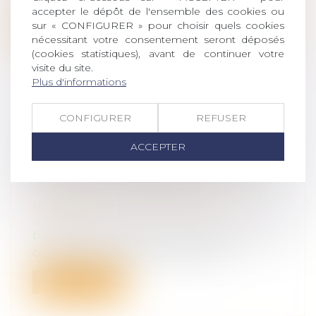
accepter le dépôt de l'ensemble des cookies ou
sur « CONFIGURER » pour choisir quels cookies
Lire la suite
nécessitant votre consentement seront déposés
(cookies statistiques), avant de continuer votre
visite du site.
Plus d'informations
CONFIGURER
REFUSER
INDIVISION SUCCESSORALE ET
DÉMEMBREMENT : LA COUR DE
ACCEPTER
CASSATION TRANCHE EN FAVEUR
DES NUS-PROPRIÉTAIRES
Droit de la famille, des personnes et de
leur patrimoine
/
Patrimoine et
succession
Par un arrêt du 15 janvier 2025, la Cour de
cassation a rappelé que, malgré l...
Lire la suite