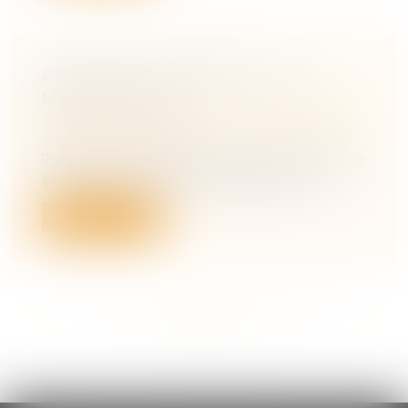
ACCIDENTS DU TRAVAIL : LES
MORTS CACHÉS
Droit du travail - Salariés
/
Responsabilité
accident du travail
759 morts en 2023, soit deux morts par jour
en moyenne. C'est le nombre révél...
Lire la suite
<<
<
...
33
34
35
36
37
38
39
...
>
>>