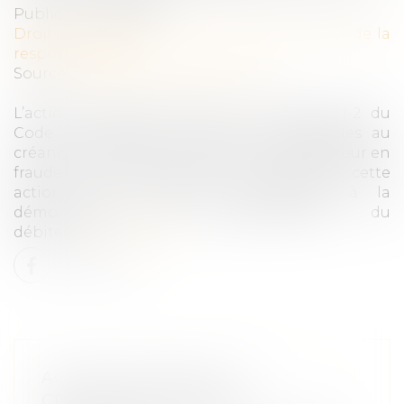
Publié le :
11/02/2025
Droit des obligations et des suretés
/
Droit de la
responsabilité
Source :
www.lemag-juridique.com
L’action paulienne prévue à l’article 1341-2 du
Code civil permet de rendre inopposables au
créancier les actes accomplis par son débiteur en
fraude de ses droits. Ainsi, le succès de cette
action n’est nullement subordonné à la
démonstration de l’appauvrissement du
débiteur...
Lire la suite
ACTION PAULIENNE : LE
CRÉANCIER N’A PAS À