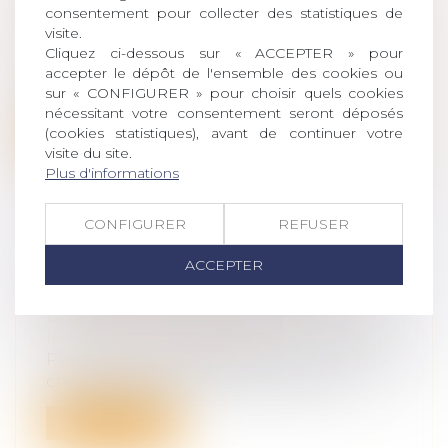
Droit de la famille, des personnes et de
consentement pour collecter des statistiques de
leur patrimoine
/
Patrimoine et
visite.
succession
Cliquez ci-dessous sur « ACCEPTER » pour
Il est possible, sous certaines conditions,
accepter le dépôt de l'ensemble des cookies ou
sur « CONFIGURER » pour choisir quels cookies
de favoriser dans un héritage une...
nécessitant votre consentement seront déposés
(cookies statistiques), avant de continuer votre
Lire la suite
visite du site.
Plus d'informations
CONFIGURER
REFUSER
ACCEPTER
ADOPTION INTERNATIONALE :
QUESTIONS DE PROCÉDURE
Droit de la famille, des personnes et de
leur patrimoine
/
Filiation
Par un arrêt du 18 mars 2020, la première
chambre civile se penche, pour la p...
Lire la suite