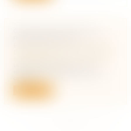
OBLIGATION DE SÉCURITÉ ET
RESPONSABILITÉ DES
EMPLOYEURS AVEC LE COVID-19
Droit du travail - Salariés
/
Responsabilité
accident du travail
Les employeurs craignent de voir leur
responsabilité engagée en cas de
contam...
Lire la suite
<<
<
...
190
191
192
193
194
195
196
...
>