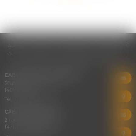
>>
Accueil
Cabinet
Votre avocat
Expertises
Actus
Honoraires
RDV en ligne
Contact
Plan du site
Mentions légales
Articles
CABINET CHRISTINE CORBEL
20 place saint sauveur
14000 CAEN
Tél :
02 31 50 08 82
CABINET SECONDAIRE
2 rue Montebello
14310 VILLERS-BOCAGE
Tél :
02 31 50 08 82