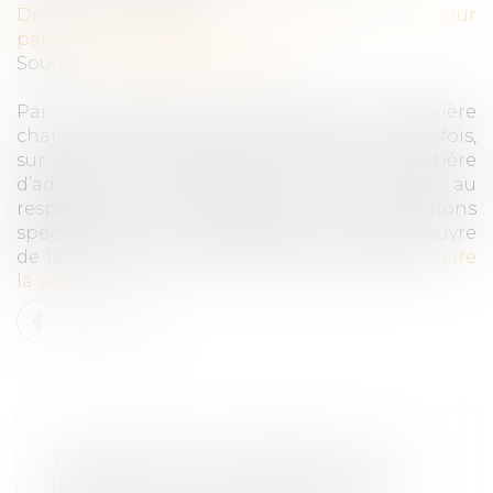
Droit de la famille, des personnes et de leur
patrimoine
/
Filiation
Source :
www.dalloz-actualite.fr
Par un arrêt du 18 mars 2020, la première
chambre civile se penche, pour la première fois,
sur deux questions de procédure en matière
d’adoption internationale, l’une relative au
respect de la compétence des juridictions
spécialisées, l’autre concernant la mise en œuvre
de la convention de La Haye du 29 mai 1993...
Lire
la suite
TRANSPOSER PLEINEMENT LES
RÈGLES DE L’UE RELATIVES AUX