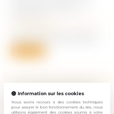
DROITS DES VICTIMES ET À LA
DÉCISION DE PROTECTION
EUROPÉENNE
Droit des obligations et des suretés
/
Droit
de la responsabilité
La Commission a récemment publié les
rapports de mise en œuvre de la directiv...
Lire la suite
EST-IL POSSIBLE DE RENONCER À
SES DROITS SUCCESSORAUX EN
Information sur les cookies
FAVEUR D’UN DE SES FRÈRES OU
Nous avons recours à des cookies techniques
SŒURS EN SITUATION DE
pour assurer le bon fonctionnement du site, nous
HANDICAP ?
utilisons également des cookies soumis à votre