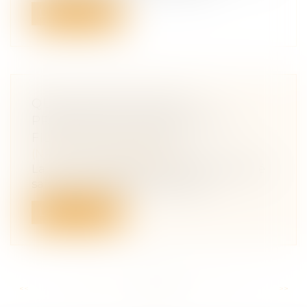
Lire la suite
QUELLE EFFET POUR LA
PROCÉDURE D'APPEL SUR LA
FILIATION CONTESTÉE ?
(NPU) Droit de la famille
La Cour de cassation a dernièrement été
saisie d’un litige relatif à la filia...
Lire la suite
<<
<
...
106
107
108
109
110
111
112
...
>
>>