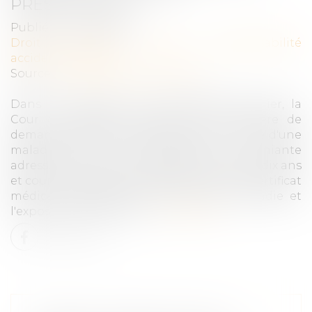
PRESCRIPTION
Publié le :
04/01/2023
Droit du travail - Salariés
/
Responsabilité
accident du travail
Source :
www.lemag-juridique.com
Dans une décision du 15 décembre dernier, la
Cour de cassation rappelle qu’en matière de
demande d'indemnisation par une victime d'une
maladie liée à une exposition à l'amiante
adressée au FIVA, la prescription est fixée à dix ans
et court à compter de la date du premier certificat
médical établissant le lien entre la maladie et
l'exposition à l'amiante...
Lire la suite