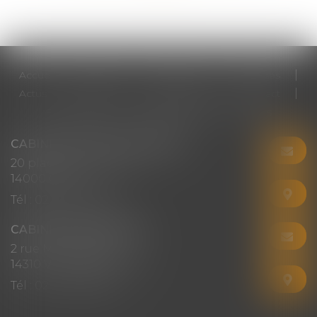
Accueil
Cabinet
Votre avocat
Expertises
Actus
Honoraires
RDV en ligne
Contact
Plan du site
Mentions légales
Articles
CABINET CHRISTINE CORBEL
20 place saint sauveur
14000 CAEN
Tél :
02 31 50 08 82
CABINET SECONDAIRE
2 rue Montebello
14310 VILLERS-BOCAGE
Tél :
02 31 50 08 82