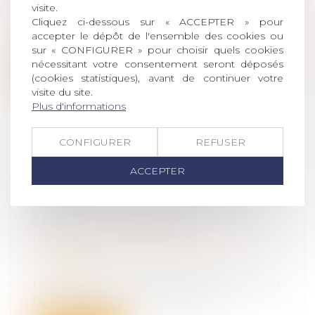
Droit de la famille, des personnes et de
visite.
leur patrimoine
/
Divorce et séparation
Cliquez ci-dessous sur « ACCEPTER » pour
À l’occasion du prononcé d’un divorce
accepter le dépôt de l'ensemble des cookies ou
dont le jugement mettait à la charge de...
sur « CONFIGURER » pour choisir quels cookies
nécessitant votre consentement seront déposés
Lire la suite
(cookies statistiques), avant de continuer votre
visite du site.
Plus d'informations
CONFIGURER
REFUSER
UN INDIVISAIRE NE PEUT
ACCEPTER
ACQUÉRIR UN BIEN INDIVIS PAR
PRESCRIPTION QUE SOUS DE
STRICTES CONDITIONS
Droit de la famille, des personnes et de
leur patrimoine
/
Patrimoine et
succession
Un propriétaire indivis ne peut prescrire à
l’encontre des coïndivisaires qu’...