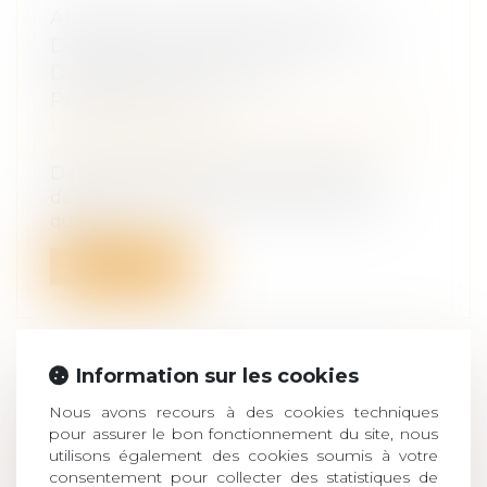
AMIANTE : RAPPEL SUR LES
DOCUMENTS VALANT POINT DE
DÉPART DU DÉLAI DE
PRESCRIPTION
Droit du travail - Salariés
/
Responsabilité
accident du travail
Dans une décision du 15 décembre
dernier, la Cour de cassation rappelle
qu’en...
Lire la suite
Information sur les cookies
PRESTATION COMPENSATOIRE :
Nous avons recours à des cookies techniques
pour assurer le bon fonctionnement du site, nous
JUSTE ÉQUILIBRE ET PROTECTION
utilisons également des cookies soumis à votre
DES BIENS DU DÉBITEUR
consentement pour collecter des statistiques de