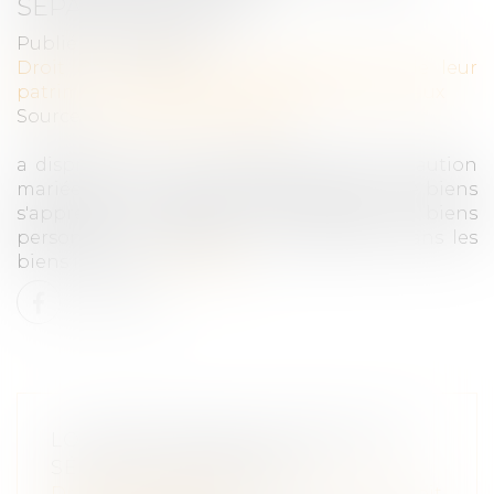
SÉPARÉE DE BIENS
Publié le :
15/02/2022
Droit de la famille, des personnes et de leur
patrimoine
/
Couples et régime matrimoniaux
Source :
actu.dalloz-etudiant.fr
a disproportion de l'engagement d'une caution
mariée sous le régime de la séparation de biens
s'apprécie au regard de ses revenus et biens
personnels, comprenant sa quote-part dans les
biens indivis...
Lire la suite
LOI RESPONSABILITÉ PÉNALE ET
SÉCURITÉ INTÉRIEURE
Droit des obligations et des suretés
/
Droit