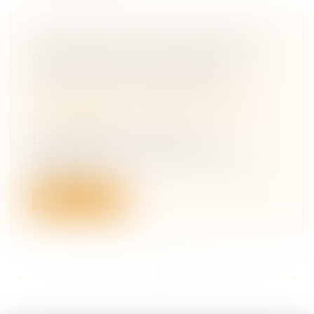
SANS INTENTION FRAUDULEUSE
CONSTATÉE, PAS DE RECEL DE
COMMUNAUTÉ PRONONCÉ
Droit de la famille, des personnes et de
leur patrimoine
/
Couples et régime
matrimoniaux
La constatation matérielle du
détournement par le mari du prix de
vente de pl...
Lire la suite
<<
<
...
135
136
137
138
139
140
141
...
>
>>