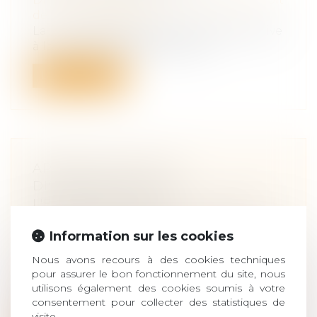
de la responsabilité
La loi n° 2022-52 du 24 janvier 2022 relative
à la responsabilité pénale et à...
Lire la suite
APPRÉCIATION DE LA
DISPROPORTION DE
L'ENGAGEMENT DE LA CAUTION
SÉPARÉE DE BIENS
Information sur les cookies
Droit de la famille, des personnes et de
leur patrimoine
/
Couples et régime
Nous avons recours à des cookies techniques
matrimoniaux
pour assurer le bon fonctionnement du site, nous
a disproportion de l'engagement d'une
utilisons également des cookies soumis à votre
caution mariée sous le régime de la sép...
consentement pour collecter des statistiques de
visite.