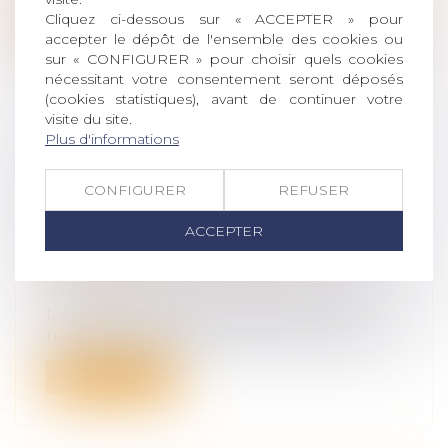
Lire la suite
Cliquez ci-dessous sur « ACCEPTER » pour
accepter le dépôt de l'ensemble des cookies ou
sur « CONFIGURER » pour choisir quels cookies
nécessitant votre consentement seront déposés
(cookies statistiques), avant de continuer votre
visite du site.
Plus d'informations
L’ACTION PAULIENNE ENGAGÉE
CONTRE UNE DONATION PLUS DE
CONFIGURER
REFUSER
5 ANS APRÈS SA PUBLICATION EST
PRESCRITE
ACCEPTER
Droit de la famille, des personnes et de
leur patrimoine
/
Patrimoine et
succession
L’action paulienne est une action de
nature personnelle soumise à la prescrip...
Lire la suite