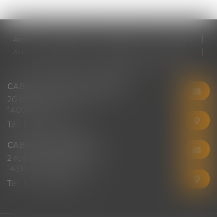
Accueil
Cabinet
Votre avocat
Expertises
Actus
Honoraires
RDV en ligne
Contact
Plan du site
Mentions légales
Articles
CABINET CHRISTINE CORBEL
20 place saint sauveur
14000 CAEN
Tél :
02 31 50 08 82
CABINET SECONDAIRE
2 rue Montebello
14310 VILLERS-BOCAGE
Tél :
02 31 50 08 82