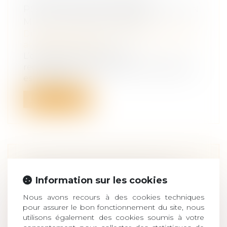
PSYCHOACTIVES : PRÉVENTION EN
MILIEU PROFESSIONNEL
Droit du travail - Salariés
/
Responsabilité
accident du travail
L’objectif principal de ces
recommandations de bonnes pratiques
est : le repé...
Lire la suite
ARTICLE 922 DU CODE CIVIL : LA
VALEUR DES BIENS DOIT ÊTRE
Information sur les cookies
FIXÉE AU DÉCÈS
Nous avons recours à des cookies techniques
Droit de la famille, des personnes et de
pour assurer le bon fonctionnement du site, nous
leur patrimoine
/
Patrimoine et
utilisons également des cookies soumis à votre
succession