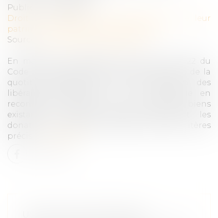
Publié le :
11/09/2025
Droit de la famille, des personnes et de leur
patrimoine
/
Patrimoine et succession
Source :
www.lemag-juridique.com
En matière successorale, l’ancien article 922 du
Code civil fixe les règles de détermination de la
quotité disponible et de la réduction des
libéralités excessives. Le calcul s’effectue en
reconstituant fictivement la masse des biens
existant au décès, auxquels s’ajoutent les
donations antérieures, évalués selon des critères
précis...
Lire la suite
USAGE DES SUBSTANCES