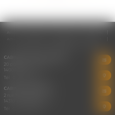
Accueil
Cabinet
Votre avocat
Expertises
Actus
Honoraires
RDV en ligne
Contact
Plan du site
Mentions légales
Articles
CABINET CHRISTINE CORBEL
20 place saint sauveur
14000 CAEN
Tél :
02 31 50 08 82
CABINET SECONDAIRE
2 rue Montebello
14310 VILLERS-BOCAGE
Tél :
02 31 50 08 82