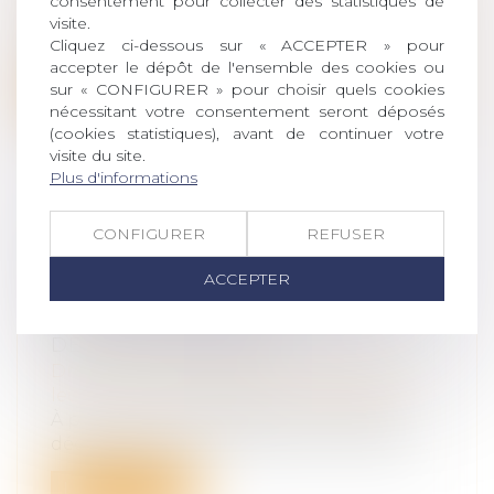
consentement pour collecter des statistiques de
En matière successorale, l’ancien article
visite.
922 du Code civil fixe les règles d...
Cliquez ci-dessous sur « ACCEPTER » pour
accepter le dépôt de l'ensemble des cookies ou
sur « CONFIGURER » pour choisir quels cookies
Lire la suite
nécessitant votre consentement seront déposés
(cookies statistiques), avant de continuer votre
visite du site.
Plus d'informations
DIVORCE : QUELLE EST CETTE
CONFIGURER
REFUSER
NOUVELLE PROCÉDURE QUI
ACCEPTER
RISQUE D’ALOURDIR
SÉRIEUSEMENT LA FACTURE
DÉBUT SEPTEMBRE ?
Droit de la famille, des personnes et de
leur patrimoine
/
Divorce et séparation
À partir du 1er septembre, un nouveau
décret permet aux magistrats de diriger...
Lire la suite