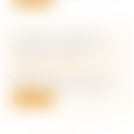
SUCCESSION : POURQUOI LES
HÉRITIERS D'UN COMPTE-TITRES
PAIENT-ILS PLUS CHER ?
Droit de la famille, des personnes et de
leur patrimoine
/
Patrimoine et
succession
Madame et Monsieur X n'en revenaient
pas. À la mort de leur mère, ils découvr...
Lire la suite
<<
<
...
8
9
10
11
12
13
14
...
>
>>