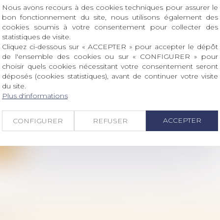
ite
Nous avons recours à des cookies techniques pour assurer le
bon fonctionnement du site, nous utilisons également des
cookies soumis à votre consentement pour collecter des
statistiques de visite.
Cliquez ci-dessous sur « ACCEPTER » pour accepter le dépôt
de l'ensemble des cookies ou sur « CONFIGURER » pour
ER AUTOMATIQUEMENT À UN ENFANT LE NO
choisir quels cookies nécessitant votre consentement seront
déposés (cookies statistiques), avant de continuer votre visite
S CELUI DE LA MÈRE, EN CAS DE DÉSACCOR
du site.
MINATOIRE », SELON LA CEDH
Plus d'informations
 famille, des personnes et de leur patrimoine
/
Filiatio
opéenne des droits de l’homme avait été saisie par u
ACCEPTER
CONFIGURER
REFUSER
..
ite
 FAIRE VALOIR SES DROITS SUR UNE CONC