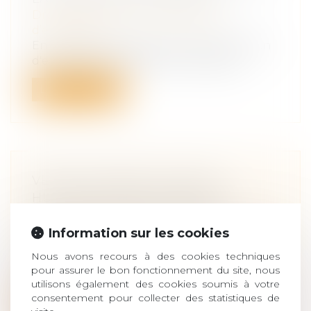
Droit des sociétés
/
Transmission
d’entreprise
En matière de reprise ou de transmission
d'entreprise, le LBO est le montage...
Lire la suite
VENTE D’ARMES ET DROITS
HUMAINS : RESPONSABILITÉ
D’ENTREPRISES OU D’ÉTAT ?
Droit des obligations et des suretés
/
Droit
Information sur les cookies
de la responsabilité
Nous avons recours à des cookies techniques
Les ventes de matériel militaire profitent
pour assurer le bon fonctionnement du site, nous
parfois à des États responsables d...
utilisons également des cookies soumis à votre
consentement pour collecter des statistiques de
Lire la suite