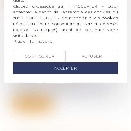
visite.
Cliquez ci-dessous sur « ACCEPTER » pour
accepter le dépôt de l'ensemble des cookies ou
sur « CONFIGURER » pour choisir quels cookies
nécessitant votre consentement seront déposés
(cookies statistiques), avant de continuer votre
visite du site.
LA CEDH RAPPELLE LA NÉCESSITÉ
Plus d'informations
DE CONCILIER LES INTÉRÊTS EN
JEU LORS D'UNE DEMANDE DE
CONFIGURER
REFUSER
DÉCHÉANCE D'AUTORITÉ
PARENTALE
ACCEPTER
Droit de la famille, des personnes et de
leur patrimoine
/
Filiation
En ayant ni cherché à se livrer à un
véritable exercice de mise en balance en...
Lire la suite