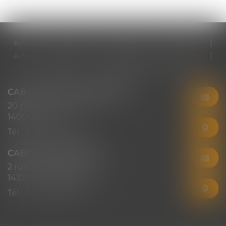
Accueil
Cabinet
Votre avocat
Expertises
Actus
Honoraires
RDV en ligne
Contact
Plan du site
Mentions légales
Articles
CABINET CHRISTINE CORBEL
20 place saint sauveur
14000 CAEN
Tél :
02 31 50 08 82
CABINET SECONDAIRE
2 rue Montebello
14310 VILLERS-BOCAGE
Tél :
02 31 50 08 82