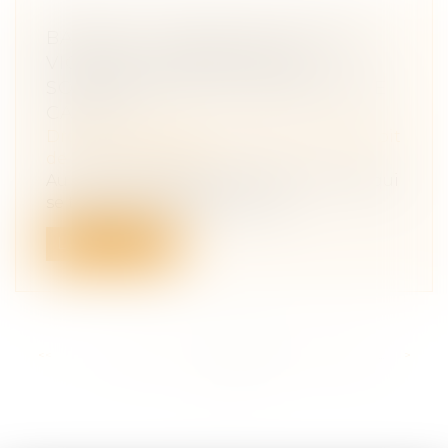
BARÈME D’INDEMNISATION DES
VICTIMES : APPRÉCIATION
SOUVERAINE DE LA MÉTHODE DE
CALCUL
Droit des obligations et des suretés
/
Droit
de la responsabilité
Au cours d’un séjour à l’hôtel, un client qui
se trouvait sur le balcon, n’av...
Lire la suite
<<
<
...
214
215
216
217
218
219
220
...
>
>>