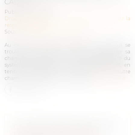
CALCUL
Publié le :
01/10/2019
Droit des obligations et des suretés
/
Droit de la
responsabilité
Source :
www.gazette-du-palais.fr
Au cours d’un séjour à l’hôtel, un client qui se
trouvait sur le balcon, n’avait pu regagner sa
chambre d’hôtel en raison de la défectuosité du
système de fermeture de la porte-fenêtre et, en
tentant d’accéder au balcon d’une autre
chambre, a fait une chute mortelle...
Lire la suite
QUEL MONTAGE FINANCIER POUR
LA REPRISE D'ENTREPRISE ?