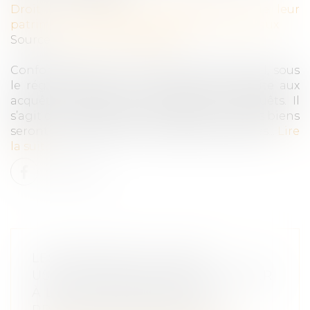
Droit de la famille, des personnes et de leur
patrimoine
/
Couples et régime matrimoniaux
Source :
www.actu-juridique.fr
Conformément à l’article 1402 du Code civil, sous
le régime légal de la communauté réduite aux
acquêts, il existe une présomption d’acquêts. Il
s’agit d’une présomption simple et certains biens
seront considérés comme des biens propres...
Lire
la suite
LES HÉRITIERS DU QUASI-
USUFRUITIER DOIVENT RESTITUER
À LA SUCCESSION DU NU-