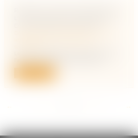
RAPPEL DU POINT DE DÉPART DE
L'ACTION EN NULLITÉ POUR DOL
D'UNE DONATION-PARTAGE
Droit de la famille, des personnes et de
leur patrimoine
/
Patrimoine et
succession
Le point de départ de la prescription de
l'action en nullité pour dol d'une d...
Lire la suite
<<
<
...
171
172
173
174
175
176
177
...
>
>>