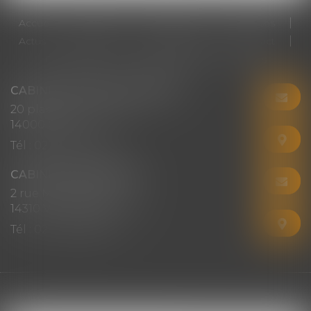
Accueil
Cabinet
Votre avocat
Expertises
Actus
Honoraires
RDV en ligne
Contact
Plan du site
Mentions légales
Articles
CABINET CHRISTINE CORBEL
20 place saint sauveur
14000 CAEN
Tél :
02 31 50 08 82
CABINET SECONDAIRE
2 rue Montebello
14310 VILLERS-BOCAGE
Tél :
02 31 50 08 82