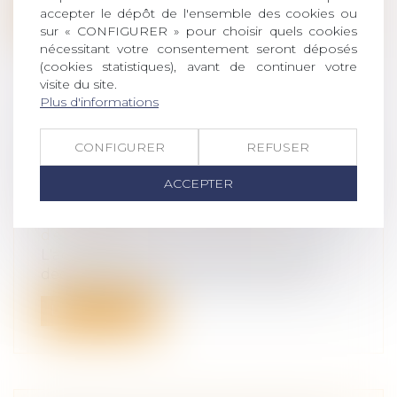
Lire la suite
accepter le dépôt de l'ensemble des cookies ou
sur « CONFIGURER » pour choisir quels cookies
nécessitant votre consentement seront déposés
(cookies statistiques), avant de continuer votre
visite du site.
Plus d'informations
LES DROITS DE MUTATION À TITRE
CONFIGURER
REFUSER
GRATUIT DUS SUR LA
TRANSMISSION D'UNE ENTREPRISE
ACCEPTER
INDIVIDUELLE SONT DÉDUCTIBLES
Droit des sociétés
/
Transmission
d’entreprise
L'administration confirme le caractère
déductible, pour le calcul du résultat...
Lire la suite