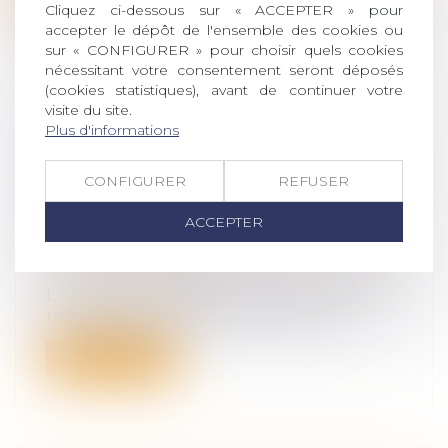
Cliquez ci-dessous sur « ACCEPTER » pour
accepter le dépôt de l'ensemble des cookies ou
sur « CONFIGURER » pour choisir quels cookies
nécessitant votre consentement seront déposés
(cookies statistiques), avant de continuer votre
visite du site.
CLAUSE DE GARANTIE : L’ASSURÉ
Plus d'informations
REMPORTE LA BATAILLE SUR LA
NATURE DE LA CLAUSE MAIS PERD
CONFIGURER
REFUSER
LA GUERRE SUR SON
ACCEPTER
OPPOSABILITÉ
Droit des obligations et des suretés
/
Droit
de la responsabilité
La livraison de produits laitiers ayant été
refusée pour défaut de conformité...
Lire la suite