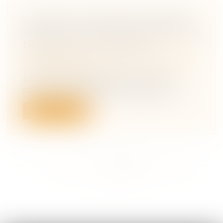
VAGUE DE SUICIDE CHEZ FRANCE
TELECOM : LE PROCÈS CONTRE LES
DIRIGEANTS EST OUVERT
Droit du travail - Salariés
/
Responsabilité
accident du travail
Lundi 6 mai s'ouvre devant le tribunal
correctionnel de Paris le procès de l'...
Lire la suite
<<
<
...
226
227
228
229
230
231
232
...
>
>>