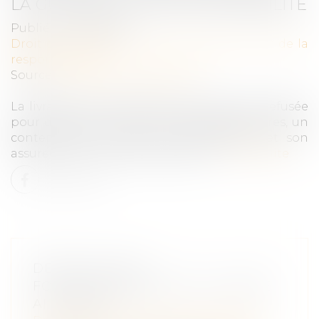
LA GUERRE SUR SON OPPOSABILITÉ
Publié le :
14/05/2019
Droit des obligations et des suretés
/
Droit de la
responsabilité
Source :
www.actualitesdudroit.fr
La livraison de produits laitiers ayant été refusée
pour défaut de conformité des températures, un
contentieux naît entre le transporteur et son
assureur qui lui refuse sa garantie...
Lire la suite
DÉTAILS SUR LE
FONCTIONNEMENT DE LA GARDE
ALTERNÉE