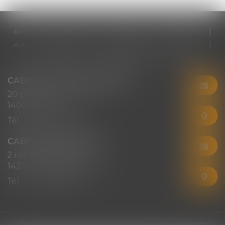
Accueil
Cabinet
Votre avocat
Expertises
Actus
Honoraires
RDV en ligne
Contact
Plan du site
Mentions légales
Articles
CABINET CHRISTINE CORBEL
20 place saint sauveur
14000 CAEN
Tél :
02 31 50 08 82
CABINET SECONDAIRE
2 rue Montebello
14310 VILLERS-BOCAGE
Tél :
02 31 50 08 82