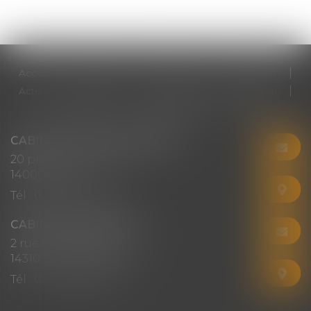
Accueil
Cabinet
Votre avocat
Expertises
Actus
Honoraires
RDV en ligne
Contact
Plan du site
Mentions légales
Articles
CABINET CHRISTINE CORBEL
20 place saint sauveur
14000 CAEN
Tél :
02 31 50 08 82
CABINET SECONDAIRE
2 rue Montebello
14310 VILLERS-BOCAGE
Tél :
02 31 50 08 82