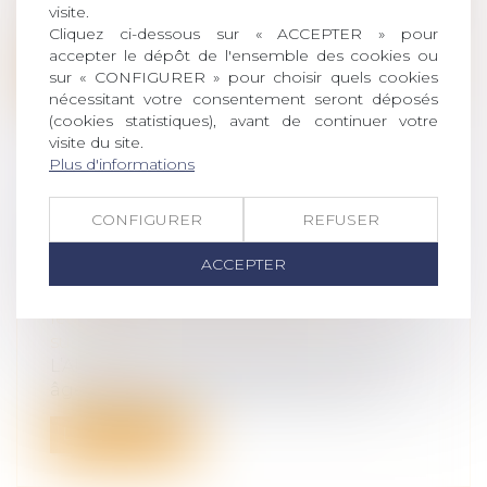
Paris, 6 mars 2019 (AFP) - Le gouvernement
visite.
a indiqué mercredi qu'il allait ét...
Cliquez ci-dessous sur « ACCEPTER » pour
accepter le dépôt de l'ensemble des cookies ou
Lire la suite
sur « CONFIGURER » pour choisir quels cookies
nécessitant votre consentement seront déposés
(cookies statistiques), avant de continuer votre
visite du site.
Plus d'informations
L'ALLOCATION DE SOLIDARITÉ AUX
CONFIGURER
REFUSER
PERSONNES ÂGÉES ET LA
ACCEPTER
QUESTION DE LA SUCCESSION
Droit de la famille, des personnes et de
leur patrimoine
/
Patrimoine et
succession
L’Allocation de solidarité aux personnes
âgées (Aspa), est accordée aux retra...
Lire la suite