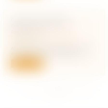
CESSION D'ENTREPRISE :
COMMENT TROUVER UN
REPRENEUR?
Droit des sociétés
/
Transmission
d’entreprise
Alors que 60 000 entreprises sont mises
en vente, par an, selon des chiffres...
Lire la suite
<<
<
...
230
231
232
233
234
235
236
...
>
>>