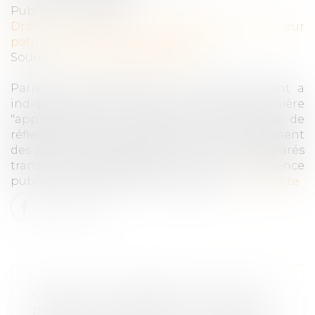
Publié le :
19/03/2019
Droit de la famille, des personnes et de leur
patrimoine
/
Divorce et séparation
Source :
www.actualitesdudroit.fr
Paris, 6 mars 2019 (AFP) - Le gouvernement a
indiqué mercredi qu'il allait étudier de manière
"approfondie" les propositions du groupe de
réflexion Terra Nova, visant à ce que le paiement
des pensions alimentaires entre parents séparés
transite systématiquement par une agence
publique, afin de limiter les impayés...
Lire la suite
CESSION D’ENTREPRISE : QUE SE
PASSE-T-IL QUAND LA CLAUSE DE