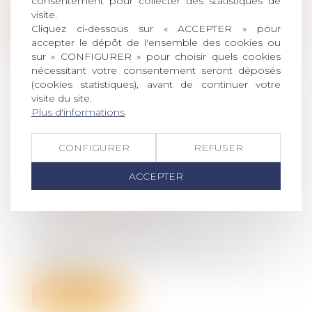
consentement pour collecter des statistiques de
visite.
Lire la suite
Cliquez ci-dessous sur « ACCEPTER » pour
accepter le dépôt de l'ensemble des cookies ou
sur « CONFIGURER » pour choisir quels cookies
nécessitant votre consentement seront déposés
(cookies statistiques), avant de continuer votre
visite du site.
Plus d'informations
LA COMMUNICATION D'INCENDIE
ENTRE IMMEUBLES VOISINS
CONFIGURER
REFUSER
N'ENTRE PAS DANS LE CHAMPS DE
LA RESPONSABILITÉ DES
ACCEPTER
TROUBLES DU VOISINAGE
Droit des obligations et des suretés
/
Droit
de la responsabilité
La responsabilité en cas de
communication d’incendie prévue par
l’article 124...
Lire la suite