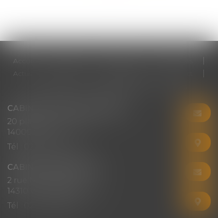
Accueil
Cabinet
Votre avocat
Expertises
Actus
Honoraires
RDV en ligne
Contact
Plan du site
Mentions légales
Articles
CABINET CHRISTINE CORBEL
20 place saint sauveur
14000 CAEN
Tél :
02 31 50 08 82
CABINET SECONDAIRE
2 rue Montebello
14310 VILLERS-BOCAGE
Tél :
02 31 50 08 82