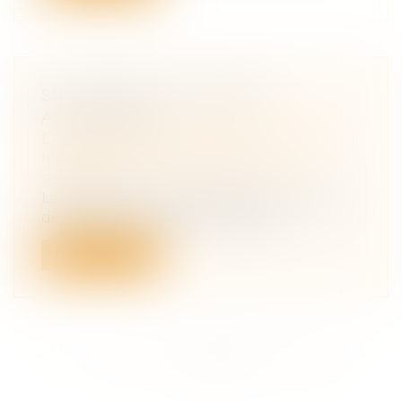
SUCCESSION ET ENFANTS
ADULTÉRINS
Droit de la famille, des personnes et de
leur patrimoine
/
Patrimoine et
succession
La réalisation, plus de 30 ans avant la loi
de 2001, d’actes de propriétaire...
Lire la suite
<<
<
...
231
232
233
234
235
236
237
>
>>