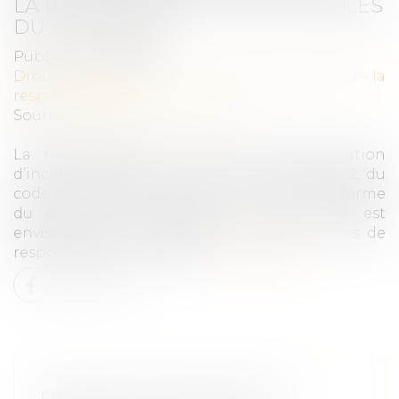
LA RESPONSABILITÉ DES TROUBLES
DU VOISINAGE
Publié le :
05/03/2019
Droit des obligations et des suretés
/
Droit de la
responsabilité
Source :
www.dalloz-actualite.fr
La responsabilité en cas de communication
d’incendie prévue par l’article 1242, alinéa 2, du
code civil (ancien art. 1384, al. 2, avant la réforme
du droit des contrats du 10 févr. 2016) est
envisagée par le législateur comme un cas de
responsabilité pour faute...
Lire la suite
QUELLES SOLUTIONS POUR