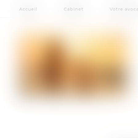
Accueil
Cabinet
Votre avoc