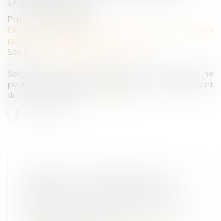
PRESCRIPTION
Publié le :
25/08/2025
Droit de la famille, des personnes et de leur
patrimoine
/
Filiation
Source :
www.lemag-juridique.com
Selon l’article 2247 du Code civil, les juges ne
peuvent pas soulever d’office le moyen résultant
de la prescription...
Lire la suite
NATIONALITÉ FRANÇAISE PAR
MARIAGE : LA CONCEPTION D’UN
ENFANT HORS UNION SUFFIT À
CARACTÉRISER LA CESSATION DE