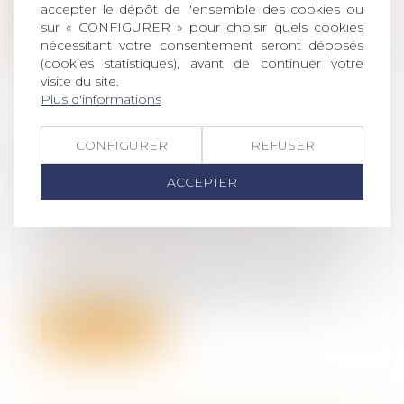
accepter le dépôt de l'ensemble des cookies ou
Lire la suite
sur « CONFIGURER » pour choisir quels cookies
nécessitant votre consentement seront déposés
(cookies statistiques), avant de continuer votre
visite du site.
Plus d'informations
DONATION-PARTAGE OU SIMPLE
CONFIGURER
REFUSER
DONATION ? LA COUR DE
ACCEPTER
CASSATION TRANCHE SUR
L’EXIGENCE DE PARTAGE EFFECTIF
Droit de la famille, des personnes et de
leur patrimoine
La donation-partage, prévue à l’article
1075 du Code civil, permet à un ascen...
Lire la suite