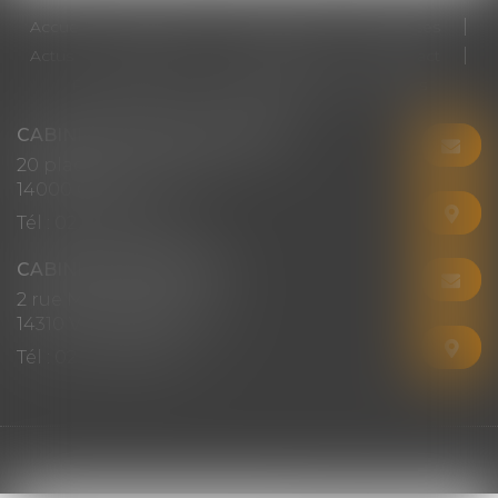
Accueil
Cabinet
Votre avocat
Expertises
Actus
Honoraires
RDV en ligne
Contact
Plan du site
Mentions légales
Articles
CABINET CHRISTINE CORBEL
20 place saint sauveur
14000 CAEN
Tél :
02 31 50 08 82
CABINET SECONDAIRE
2 rue Montebello
14310 VILLERS-BOCAGE
Tél :
02 31 50 08 82