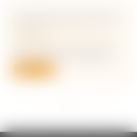
PAS DE RETOUR DE L’ENFANT, PAS
DE REMBOURSEMENT DES FRAIS
ENGAGÉS
Droit de la famille, des personnes et de
leur patrimoine
La Convention de La Haye du 25 octobre
1980 vise à lutter contre l’enlèvement...
Lire la suite
<<
<
...
9
10
11
12
13
14
15
...
>
>>