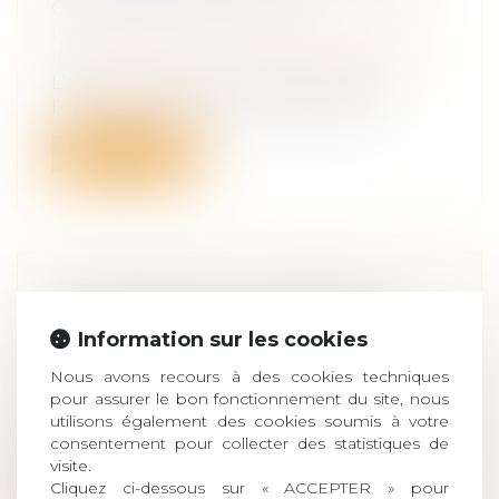
COMMUNAUTÉ DE VIE
Droit de la famille, des personnes et de
leur patrimoine
/
Divorce et séparation
L’article 21-2 du Code civil prévoit que
l’étranger marié à un ressortissant...
Lire la suite
CONTESTATION DE PATERNITÉ :
LES JUGES NE PEUVENT PAS
Information sur les cookies
RELEVER D’OFFICE LE MOYEN TIRÉ
Nous avons recours à des cookies techniques
DE LA PRESCRIPTION
pour assurer le bon fonctionnement du site, nous
Droit de la famille, des personnes et de
utilisons également des cookies soumis à votre
leur patrimoine
/
Filiation
consentement pour collecter des statistiques de
Selon l’article 2247 du Code civil, les juges
visite.
ne peuvent pas soulever d’offic...
Cliquez ci-dessous sur « ACCEPTER » pour