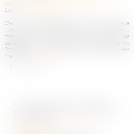
patrimoine
/
Patrimoine et succession
Source :
www.capital.fr
C’est un produit d’épargne qui a toute sa place
dans le patrimoine des Français, mais qui reste
méconnu du grand public. Le contrat de
capitalisation est pourtant une déclinaison de
l’assurance vie, un des placements préférés des
Français...
Lire la suite
LA TRANSMISSION DU CONTRAT
D'ASSURANCE EN CAS DE CESSION
D'ENTREPRISE
Droit des sociétés
/
Transmission
d’entreprise