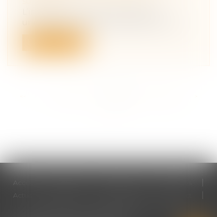
succession
L’inertie et la carence du légataire
universel dans l’administration de la su...
Lire la suite
<<
<
...
210
211
212
213
214
215
216
...
>
>>
Accueil
Cabinet
Votre avocat
Expertises
Actus
Honoraires
RDV en ligne
Contact
Plan du site
Mentions légales
Articles