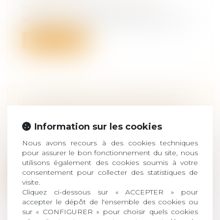
Faits Une société (X) souscrit une
assurance « Multirisque hôtel/restaurant 1...
Lire la suite
LE CONTRAT DE CAPITALISATION
Droit de la famille, des personnes et de
Information sur les cookies
leur patrimoine
/
Patrimoine et
succession
Nous avons recours à des cookies techniques
C’est un produit d’épargne qui a toute sa
pour assurer le bon fonctionnement du site, nous
place dans le patrimoine des França...
utilisons également des cookies soumis à votre
consentement pour collecter des statistiques de
Lire la suite
visite.
Cliquez ci-dessous sur « ACCEPTER » pour
accepter le dépôt de l'ensemble des cookies ou
sur « CONFIGURER » pour choisir quels cookies