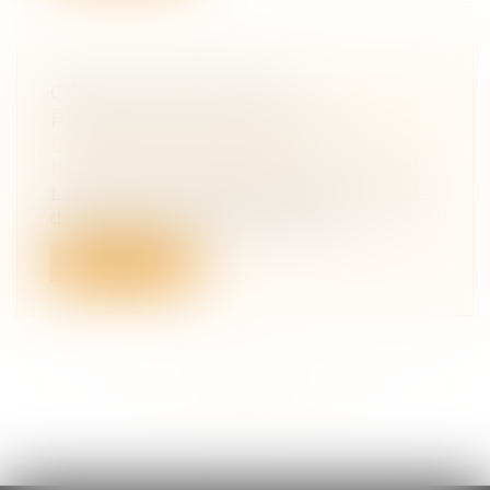
CONGÉ D’ADOPTION :
PUBLICATION DU DÉCRET !
Droit de la famille, des personnes et de
leur patrimoine
/
Filiation
Le décret du 12 septembre 2023 précise le
délai dans lequel les travailleurs...
Lire la suite
<<
<
...
78
79
80
81
82
83
84
...
>
>>