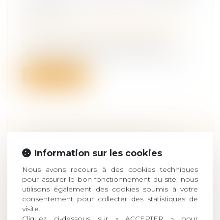
ANNUEL
Droit de la famille, des personnes et de
leur patrimoine
/
Violences familiales
Le Groupe d'experts du Conseil de
l'Europe sur la lutte contre la violence à...
Lire la suite
UNE TENTATIVE DE SUICIDE
SURVENUE EN RAISON DU TRAVAIL
Information sur les cookies
CONSTITUE UN ACCIDENT DU
Nous avons recours à des cookies techniques
TRAVAIL
pour assurer le bon fonctionnement du site, nous
Droit du travail - Salariés
/
Responsabilité
utilisons également des cookies soumis à votre
consentement pour collecter des statistiques de
accident du travail
visite.
Une tentative de suicide survenue sur le
Cliquez ci-dessous sur « ACCEPTER » pour