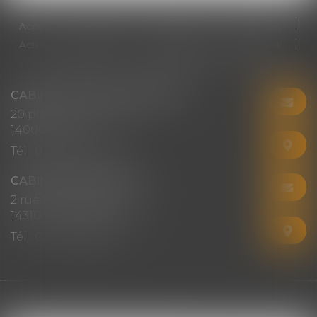
Accueil
Cabinet
Votre avocat
Expertises
Actus
Honoraires
RDV en ligne
Contact
Plan du site
Mentions légales
Articles
CABINET CHRISTINE CORBEL
20 place saint sauveur
14000 CAEN
Tél :
02 31 50 08 82
CABINET SECONDAIRE
2 rue Montebello
14310 VILLERS-BOCAGE
Tél :
02 31 50 08 82