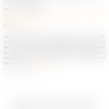
LE 1-7-2000 ?
Publié le :
05/10/2023
Droit de la famille, des personnes et de leur
patrimoine
Source :
www.efl.fr
Après le décès du débiteur d’une prestation
compensatoire en rente viagère fixée avant la loi
de 2000, et sans partage définitif de la succession
au 1er janvier 2005, cette rente ne peut être ni
révisée ni supprimée ; elle doit être capitalisée et
payée sur la …
Lire la suite
VIOLENCE À L’ÉGARD DES FEMMES
: LE GREVIO PUBLIE SON RAPPORT