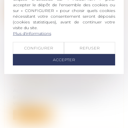
lieu professionnel mais en dehors de...
accepter le dépôt de l'ensemble des cookies ou
sur « CONFIGURER » pour choisir quels cookies
Lire la suite
nécessitant votre consentement seront déposés
(cookies statistiques), avant de continuer votre
visite du site.
Plus d'informations
CONFIGURER
REFUSER
AU DÉCÈS DU DÉBITEUR, QUEL
EST LE SORT DE LA PRESTATION
ACCEPTER
COMPENSATOIRE ALLOUÉE AVANT
LE 1-7-2000 ?
Droit de la famille, des personnes et de
leur patrimoine
Après le décès du débiteur d’une
prestation compensatoire en rente
viagère fi...
Lire la suite