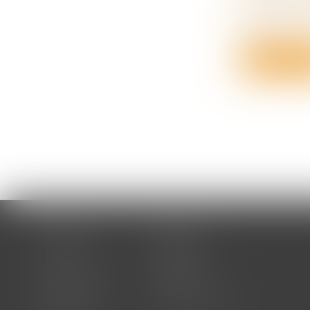
Droit des s
A l’instar 
d...
Lire la su
Accueil
Cabinet
Votre avocat
Expertises
Actus
Honoraires
RDV en ligne
Contact
Plan du site
Mentions légales