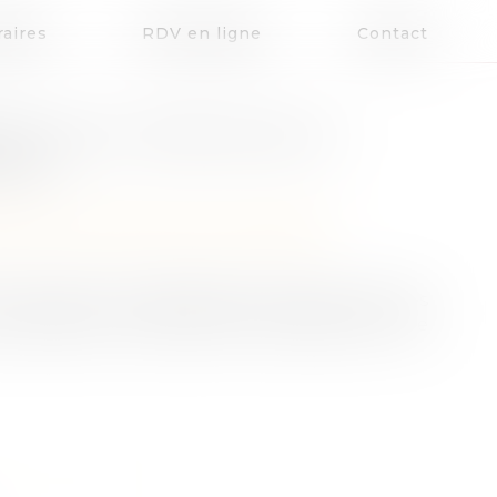
aires
RDV en ligne
Contact
É CIVILE : PREUVE DE LA
IERS
patrimoine
/
Patrimoine et succession
le, celle-ci est présumée continuer avec les
i prétend le contraire de le justifier par une