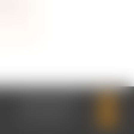
 de la Cour
CABINET SECONDAIRE
2 rue Montebello
14310 VILLERS-BOCAGE
Tél :
02 31 50 08 82