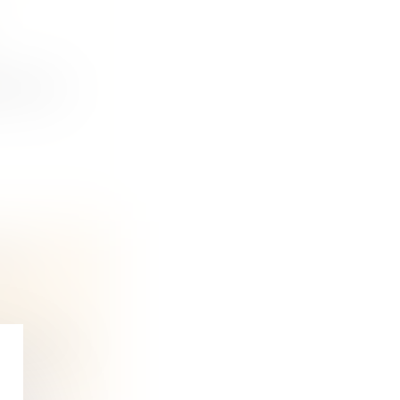
ve et une
E LA
ine et
e continu...