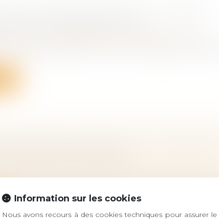
TÉ, USURE PROFESSIONNELLE : LE COMPTE
IONNEL DE PRÉVENTION (C2P)
vail - Salariés
/
Responsabilité accident du travail
tifs en place permettent-ils une considération effecti
ite
UN ASSOCIÉ DE SOCIÉTÉ CIVILE : PREUVE D
D'ASSOCIÉ DES HÉRITIERS
 famille, des personnes et de leur patrimoine
/
Patrimo
écès d’un associé de société civile, celle-ci est présumé
Information sur les cookies
ite
Nous avons recours à des cookies techniques pour assurer le