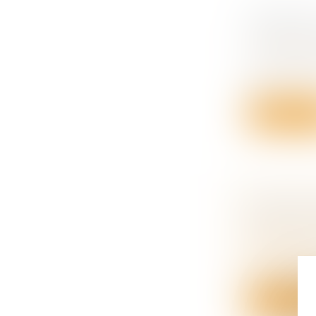
PÉNIBILI
PROFESS
Droit du tra
Les disposi
ju...
Lire la su
DÉCÈS D’
QUALITÉ 
Droit de la
succession
En cas de d
Lire la su