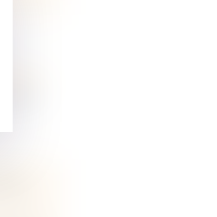
 et régime
aux affai...
NTE :
D’UNE