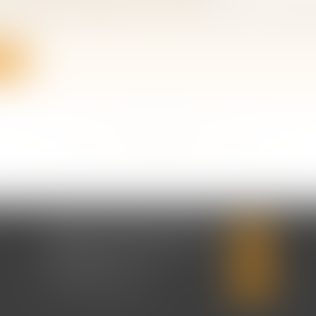
ociétés
/
Transmission d’entreprise
de la première chambre civile, la chambre commerciale
ite
<<
<
...
95
96
97
98
99
100
101
...
>
>>
CABINET CHRISTINE CORBEL
20 place saint sauveur
14000 CAEN
Tél :
02 31 50 08 82