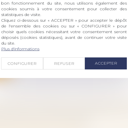
bon fonctionnement du site, nous utilisons également des
cookies soumis à votre consentement pour collecter des
statistiques de visite.
Cliquez ci-dessous sur « ACCEPTER » pour accepter le dépôt
de l'ensemble des cookies ou sur « CONFIGURER » pour
SATION D’OCCUPATION ET LIQUIDATION DES
choisir quels cookies nécessitant votre consentement seront
déposés (cookies statistiques), avant de continuer votre visite
S PATRIMONIAUX DES CONCUBINS
du site.
 famille, des personnes et de leur patrimoine
/
Couples
Plus d'informations
aux
vait en concubinage, et le concubin avait saisi le juge 
ACCEPTER
CONFIGURER
REFUSER
ite
ATION DES PROMESSES UNILATÉRALES DE VE
SATION DE LA JURISPRUDENCE EN FAVEUR 
TION ANTICIPÉE DE LA RÉFORME