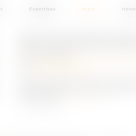
at
Expertises
Actus
Honor
DÉCÈS D’UN ASSOCIÉ DE SOCIÉT
QUALITÉ D'ASSOCIÉ DES HÉRIT
Publié le :
26/04/2023
Droit de la famille, des personnes et de leur 
Source :
efl.businesscomm.fr
En cas de décès d’un associé de société civi
héritiers de ce dernier. Il incombe à celui qu
clause des status...
Lire la suite