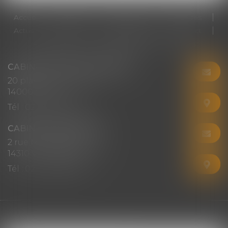
Accueil
Cabinet
Votre avocat
Expertises
Actus
Honoraires
RDV en ligne
Contact
Plan du site
Mentions légales
Articles
CABINET CHRISTINE CORBEL
20 place saint sauveur
14000 CAEN
Tél :
02 31 50 08 82
CABINET SECONDAIRE
2 rue Montebello
14310 VILLERS-BOCAGE
Tél :
02 31 50 08 82