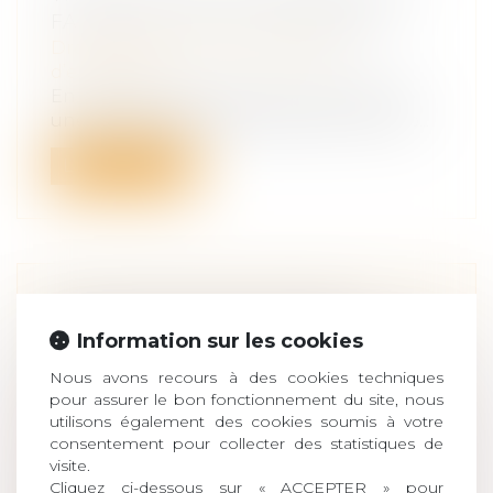
FAMILIALES, DÉFI PERMANENT
Droit des sociétés
/
Transmission
d’entreprise
En dépit du pacte Dutreuil, transmettre
une entreprise familiale demeure comp...
Lire la suite
DONATION AVANT CESSION,
DROITS DE MUTATION PAYÉS PAR
Information sur les cookies
LE DONATEUR NON-DÉDUCTIBLES
Nous avons recours à des cookies techniques
DE LA PLUS-VALUE
pour assurer le bon fonctionnement du site, nous
Droit de la famille, des personnes et de
utilisons également des cookies soumis à votre
leur patrimoine
/
Patrimoine et
consentement pour collecter des statistiques de
visite.
succession
Cliquez ci-dessous sur « ACCEPTER » pour
Le 22 décembre 2015, Mme C. B. a reçu de