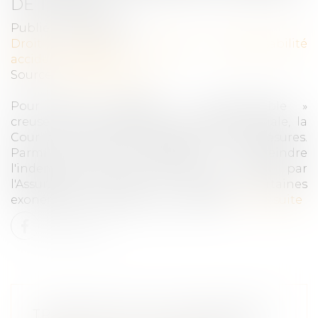
DE TRAVAIL
Publié le :
28/06/2024
Droit du travail - Salariés
/
Responsabilité
accident du travail
Source :
www.latribune.fr
Pour tenter d'enrayer « l'insoutenable »
creusement du déficit de la Sécurité sociale, la
Cour des comptes propose certaines mesures.
Parmi les plus explosives : restreindre
l'indemnisation des arrêts de travail par
l'Assurance maladie et raboter certaines
exonérations de cotisations sociales...
Lire la suite
TRANSMETTRE LES ENTREPRISES