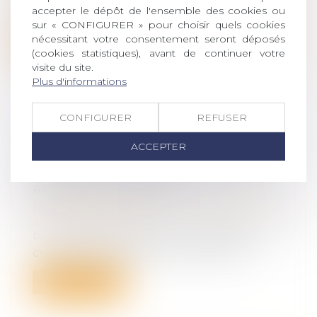
accepter le dépôt de l'ensemble des cookies ou
ses parents, la nue-propriété de 5 2...
sur « CONFIGURER » pour choisir quels cookies
nécessitant votre consentement seront déposés
Lire la suite
(cookies statistiques), avant de continuer votre
visite du site.
Plus d'informations
CONFIGURER
REFUSER
DÉFICIT DE LA SÉCURITÉ SOCIALE :
ACCEPTER
LA COUR DES COMPTES PROPOSE
DE MOINS INDEMNISER LES
ARRÊTS DE TRAVAIL
Droit du travail - Salariés
/
Responsabilité
accident du travail
Pour tenter d'enrayer « l'insoutenable »
creusement du déficit de la Sécurité...
Lire la suite