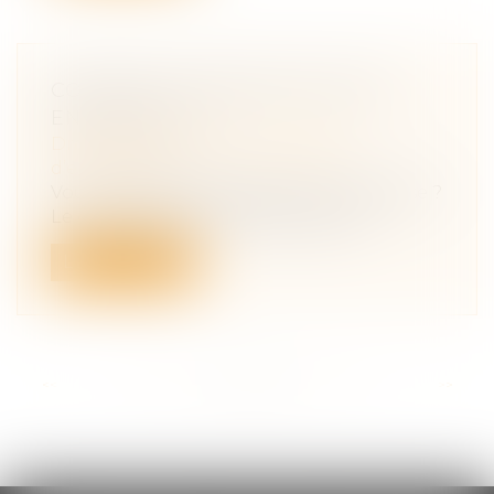
COMMENT TRANSMETTRE SON
ENTREPRISE ?
Droit des sociétés
/
Transmission
d’entreprise
Vous envisagez de céder votre entreprise ?
Le choix de votre mode de cession...
Lire la suite
<<
<
...
55
56
57
58
59
60
61
...
>
>>