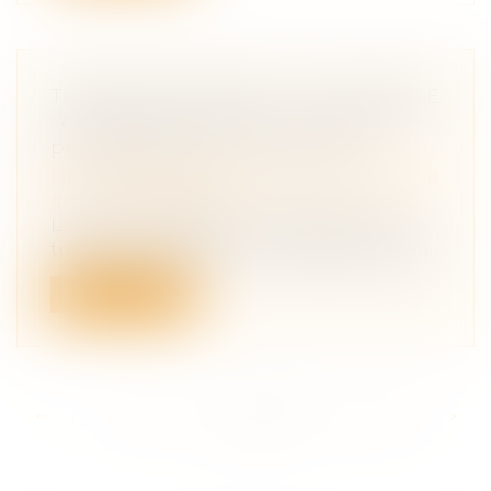
TROUBLE ANORMAL DU VOISINAGE
: CONFIRMATION DE LA NATURE
PERSONNELLE DE L’ACTION
Droit des obligations et des suretés
/
Droit
de la responsabilité
L’action engagée sur le fondement des
troubles anormaux du voisinage constitu...
Lire la suite
<<
<
...
200
201
202
203
204
205
206
...
>
>>