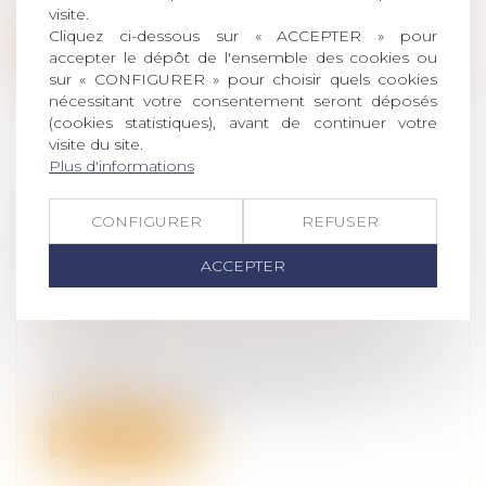
proposition de loi visant à rendre possib...
visite.
Cliquez ci-dessous sur « ACCEPTER » pour
Lire la suite
accepter le dépôt de l'ensemble des cookies ou
sur « CONFIGURER » pour choisir quels cookies
nécessitant votre consentement seront déposés
(cookies statistiques), avant de continuer votre
visite du site.
Plus d'informations
RAPPORT DES DETTES À LA
SUCCESSION : APPLICATION DES
CONFIGURER
REFUSER
RÈGLES DU DROIT COMMUN DE LA
ACCEPTER
PREUVE
Droit de la famille, des personnes et de
leur patrimoine
/
Patrimoine et
succession
S’il appartient à l'héritier qui demande le
rapport d'une dette par l'un de s...
Lire la suite