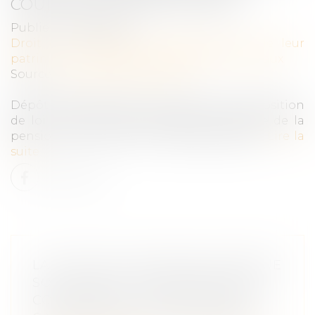
COUPLES LIÉS PAR UN PACS
Publié le :
26/02/2020
Droit de la famille, des personnes et de leur
patrimoine
/
Couples et régime matrimoniaux
Source :
www.juridiconline.com
Dépôt à l'Assemblée nationale d'une proposition
de loi visant à rendre possible l’ouverture de la
pension de réversion aux couples pacsés...
Lire la
suite
LA COUR DE CASSATION CONTINUE
SON TRAVAIL D’INTERPRÉTATION
CONCERNANT L'IMPLICATION ET