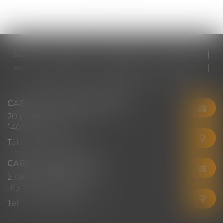
Accueil
Cabinet
Votre avocat
Expertises
Actus
Honoraires
RDV en ligne
Contact
Plan du site
Mentions légales
Articles
CABINET CHRISTINE CORBEL
20 place saint sauveur
14000 CAEN
Tél :
02 31 50 08 82
CABINET SECONDAIRE
2 rue Montebello
14310 VILLERS-BOCAGE
Tél :
02 31 50 08 82