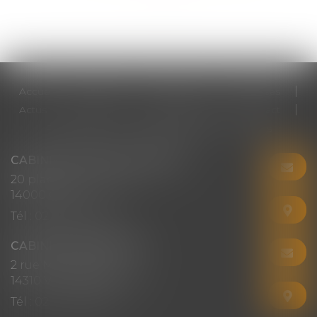
Accueil
Cabinet
Votre avocat
Expertises
Actus
Honoraires
RDV en ligne
Contact
Plan du site
Mentions légales
Articles
CABINET CHRISTINE CORBEL
20 place saint sauveur
14000 CAEN
Tél :
02 31 50 08 82
CABINET SECONDAIRE
2 rue Montebello
14310 VILLERS-BOCAGE
Tél :
02 31 50 08 82