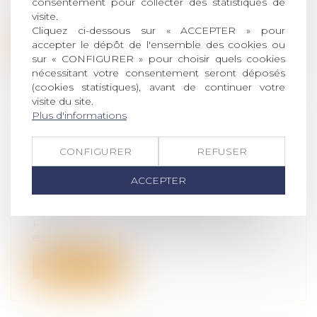
consentement pour collecter des statistiques de
Le démembrement de propriété consiste
visite.
à séparer la nue-propriété et l'usufrui...
Cliquez ci-dessous sur « ACCEPTER » pour
accepter le dépôt de l'ensemble des cookies ou
Lire la suite
sur « CONFIGURER » pour choisir quels cookies
nécessitant votre consentement seront déposés
(cookies statistiques), avant de continuer votre
visite du site.
Plus d'informations
INFLUENCE DU COVID-19 SUR LA
CONFIGURER
REFUSER
PROCÉDURE DE DIVORCE
Droit de la famille, des personnes et de
ACCEPTER
leur patrimoine
/
Divorce et séparation
Le Coronavirus impacte toutes les
procédures dont celle de divorce bien
enten...
Lire la suite