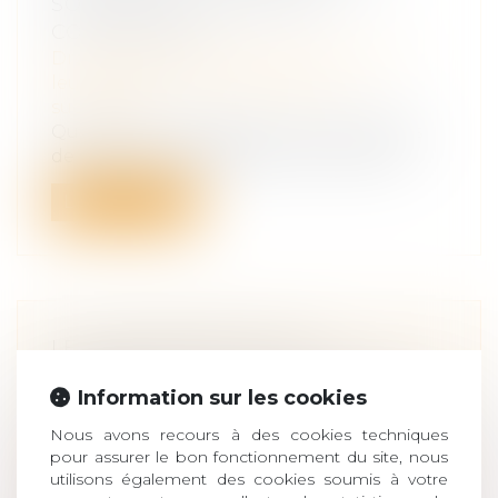
SOIGNANTS VICTIMES DU
CORONAVIRUS
Droit de la famille, des personnes et de
leur patrimoine
/
Patrimoine et
succession
Quelle reconnaissance pour les familles
de soignants décédés du coronavirus ?...
Lire la suite
LE DÉMEMBREMENT DE
PROPRIÉTÉ POUR BAISSER SES
Information sur les cookies
IMPÔTS
Droit de la famille, des personnes et de
Nous avons recours à des cookies techniques
leur patrimoine
/
Patrimoine et
pour assurer le bon fonctionnement du site, nous
succession
utilisons également des cookies soumis à votre