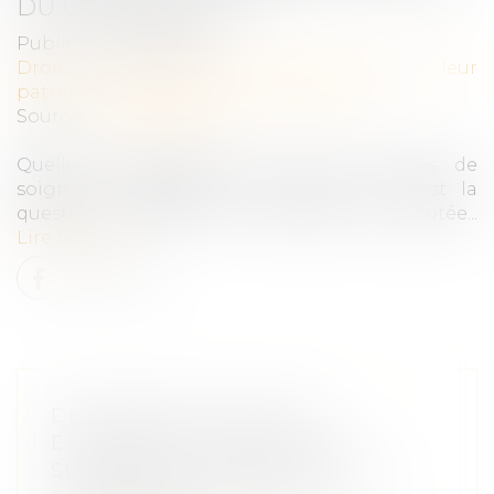
DU CORONAVIRUS
Publié le :
06/05/2020
Droit de la famille, des personnes et de leur
patrimoine
/
Patrimoine et succession
Source :
www.lefigaro.fr
Quelle reconnaissance pour les familles de
soignants décédés du coronavirus ? C'est la
question à laquelle veut répondre la députée...
Lire la suite
DES DÉPUTÉS VEULENT
EXONÉRER DE DROITS DE
SUCCESSION LES PROCHES DE