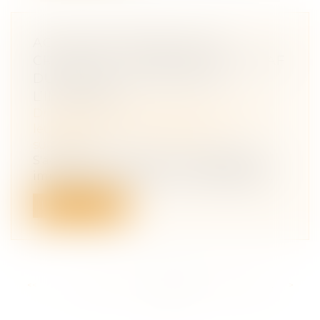
ACTION EN PARTAGE D’UN
CRÉANCIER : COMPÉTENCE DU JAF
DU LIEU DE SITUATION DE
L’IMMEUBLE
Droit de la famille, des personnes et de
leur patrimoine
/
Patrimoine et
succession
S'agissant d'une action en partage d’un
immeuble en indivision entre des épou...
Lire la suite
<<
<
...
194
195
196
197
198
199
200
...
>
>>