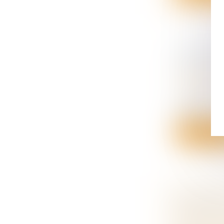
IRRECEVA
RECEL S
Droit de la
succession
Les demande
sanctio...
Lire la su
NON-RENV
PATERNI
Droit de la