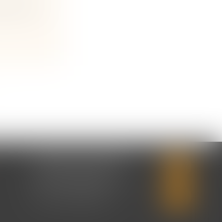
itutionnel
CABINET SECONDAIRE
2 rue Montebello
14310 VILLERS-BOCAGE
Tél :
02 31 50 08 82