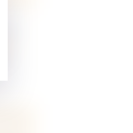
UR UN
ine et
à la
IAIRE DE