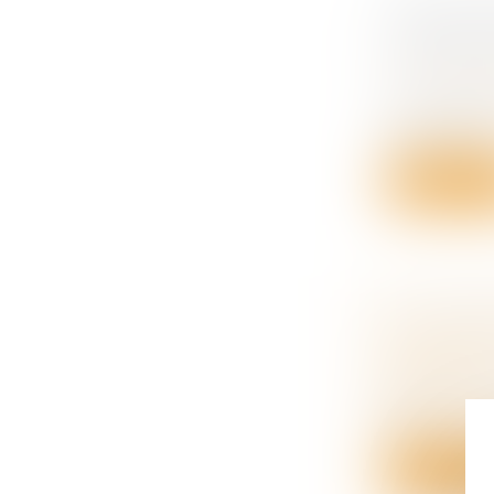
SOUS CON
POSSIBIL
FAIT DE 
Droit des o
Par une déc
personne p.
Lire la su
LE DIVO
Droit de la
séparation
Certains ar
de...
Lire la su