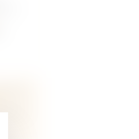
A
AT DU
ne
RE ÉPOUX
 et
issolution