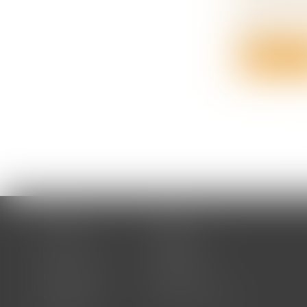
La Cour de 
une...
Lire la su
Accueil
Cabinet
Votre avocat
Expertises
Actus
Honoraires
RDV en ligne
Contact
Plan du site
Mentions légales