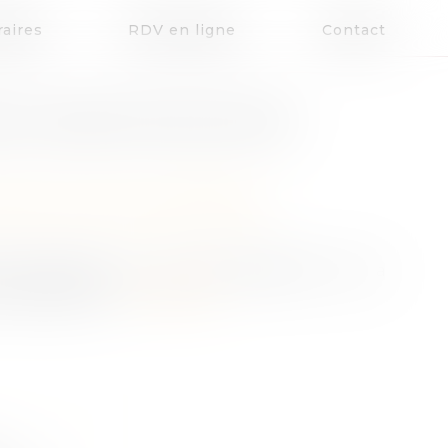
aires
RDV en ligne
Contact
ES CONVENTIONS ENTRE
patrimoine
/
Divorce et séparation
 entre époux en cas de dissolution de la
 de divorce...
Lire la suite