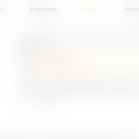
at
Expertises
Actus
Honor
LE DIVORCE ANNULE CERTAIN
ÉPOUX
Publié le :
14/01/2020
Droit de la famille, des personnes et de leur 
Source :
www.lindependant.fr
Certains arrangements financiers prévus
communauté matrimoniale sont annulés en cas