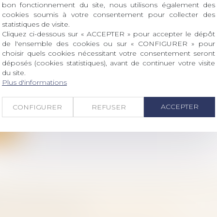
bon fonctionnement du site, nous utilisons également des
cookies soumis à votre consentement pour collecter des
statistiques de visite.
Cliquez ci-dessous sur « ACCEPTER » pour accepter le dépôt
de l'ensemble des cookies ou sur « CONFIGURER » pour
BILITÉ DE L’ACTION EN PARTAGE FONDÉE S
choisir quels cookies nécessitant votre consentement seront
déposés (cookies statistiques), avant de continuer votre visite
UCCESSORAL
du site.
 famille, des personnes et de leur patrimoine
/
Patrimo
Plus d'informations
s tendant à l’exécution du rapport des libéralités et 
ACCEPTER
CONFIGURER
REFUSER
ite
OI DE QPC : ACTION EN RECHERCHE JUDIC
TÉ HORS MARIAGE
 famille, des personnes et de leur patrimoine