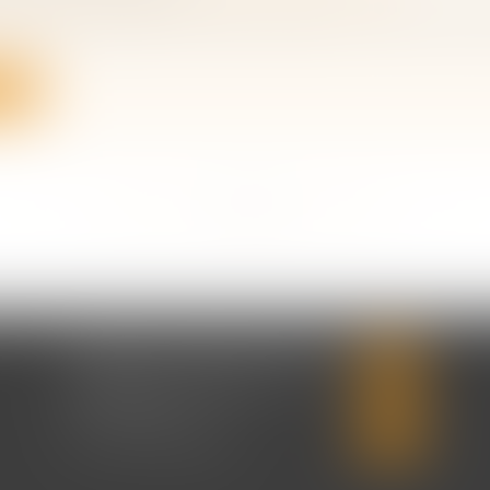
cassation décide de ne pas renvoyer au Conseil const
ite
<<
<
...
204
205
206
207
208
209
210
...
>
>>
CABINET CHRISTINE CORBEL
20 place saint sauveur
14000 CAEN
Tél :
02 31 50 08 82