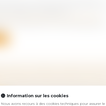
DITIONS, LE CONSEIL D’ÉTAT RECONNAÎT L
ITÉ D’ENGAGER LA RESPONSABILITÉ DE L’ÉT
LOIS INCONSTITUTIONNELLES
bligations et des suretés
/
Droit de la responsabilité
ision rendue aujourd’hui, le Conseil d’État juge qu’u
..
ite
RCE ANNULE CERTAINES CONVENTIONS ENT
 famille, des personnes et de leur patrimoine
/
Divorce
rangements financiers prévus entre époux en cas de d
Information sur les cookies
ite
Nous avons recours à des cookies techniques pour assurer le