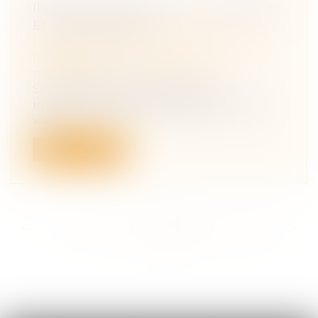
INVESTIR DANS UNE SCI : ANALYSE
EN CINQ POINTS
Droit de la famille, des personnes et de
leur patrimoine
/
Patrimoine et
succession
Si vous envisagez de réaliser un
investissement locatif à plusieurs, avec
vot...
Lire la suite
<<
<
...
222
223
224
225
226
227
228
...
>
>>