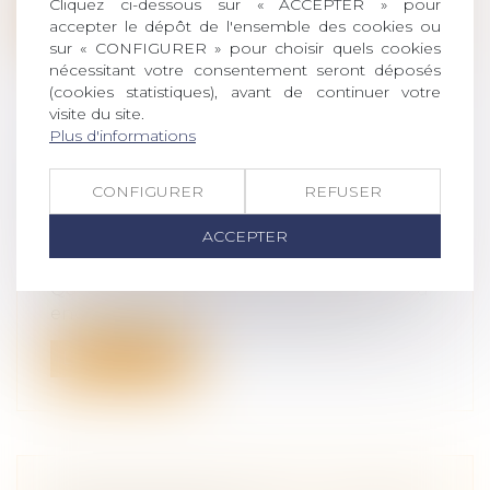
Cliquez ci-dessous sur « ACCEPTER » pour
Lire la suite
accepter le dépôt de l'ensemble des cookies ou
sur « CONFIGURER » pour choisir quels cookies
nécessitant votre consentement seront déposés
(cookies statistiques), avant de continuer votre
visite du site.
Plus d'informations
QUELLE RESPONSABILITÉ
LORSQUE L'INTELLIGENCE
CONFIGURER
REFUSER
ARTIFICIELLE SOIGNE?
ACCEPTER
Droit des obligations et des suretés
/
Droit
de la responsabilité
Qu'ils s'agissent de robots chirurgiens ou
encore d'algorithmes établissant u...
Lire la suite