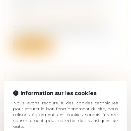
PLACE
Droit de la famille, des personnes et de
leur patrimoine
/
Divorce et séparation
En janvier 2018, l’Observatoire de la
Profession des Avocats a lancé une enqu...
Lire la suite
TRANSFERT DE PROPRIÉTÉ ET
CIMETIÈRE FAMILIAL PRIVÉ
Information sur les cookies
Droit de la famille, des personnes et de
Nous avons recours à des cookies techniques
leur patrimoine
/
Patrimoine et
pour assurer le bon fonctionnement du site, nous
succession
utilisons également des cookies soumis à votre
La présence d'une sépulture sur une
consentement pour collecter des statistiques de
propriété privée ne fait pas obstacle au...
visite.