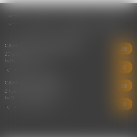
Accueil
Cabinet
Votre avocat
Expertises
Actus
Honoraires
RDV en ligne
Contact
Plan du site
Mentions légales
Articles
CABINET CHRISTINE CORBEL
20 place saint sauveur
14000 CAEN
Tél :
02 31 50 08 82
CABINET SECONDAIRE
2 rue Montebello
14310 VILLERS-BOCAGE
Tél :
02 31 50 08 82