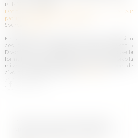
Publié le :
26/06/2019
Droit de la famille, des personnes et de leur
patrimoine
/
Divorce et séparation
Source :
positivr.fr
En janvier 2018, l’Observatoire de la Profession
des Avocats a lancé une enquête baptisée «
Divorce par consentement mutuel nouvelle
formule, retours d’expérience », soit un an après la
mise en place de la procédure simplifiée de
divorce amiable sans juge...
Lire la suite
DIVORCE PAR CONSENTEMENT
MUTUEL SANS JUGE : POINT PLUS
DE 2 ANS APRÈS SA MISE EN