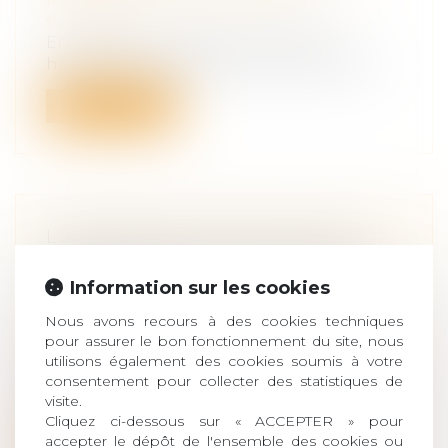
succession
En droit des successions, la réserve
héréditaire représente la part de patrim...
Lire la suite
L'ASSISTANCE PAR UNE TIERCE
PERSONNE NE SE LIMITE PAS AUX
SEULS BESOINS VITAUX DE LA
Information sur les cookies
VICTIME
Nous avons recours à des cookies techniques
Droit des obligations et des suretés
/
Droit
pour assurer le bon fonctionnement du site, nous
de la responsabilité
utilisons également des cookies soumis à votre
Pour la Cour de cassation, vu le principe
consentement pour collecter des statistiques de
visite.
de la réparation intégrale sans per...
Cliquez ci-dessous sur « ACCEPTER » pour
accepter le dépôt de l'ensemble des cookies ou
Lire la suite