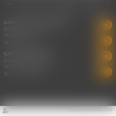
Actus
Honoraires
RDV en ligne
Contact
Plan du site
Mentions légales
Articles
CABINET CHRISTINE CORBEL
20 place saint sauveur
14000 CAEN
Tél :
02 31 50 08 82
CABINET SECONDAIRE
2 rue Montebello
14310 VILLERS-BOCAGE
Tél :
02 31 50 08 82
Septeo Digital & Services © 2019