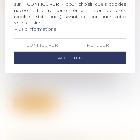
sur « CONFIGURER » pour choisir quels cookies
nécessitant votre consentement seront déposés
(cookies statistiques), avant de continuer votre
visite du site.
Plus d'informations
DIVORCE ET PENSION
CONFIGURER
REFUSER
ALIMENTAIRE : TOUT CE QUE VOUS
DEVEZ SAVOIR
ACCEPTER
Droit de la famille, des personnes et de
leur patrimoine
/
Divorce et séparation
Le divorce est une étape difficile et
complexe, qui soulève de nombreuses
que...
Lire la suite