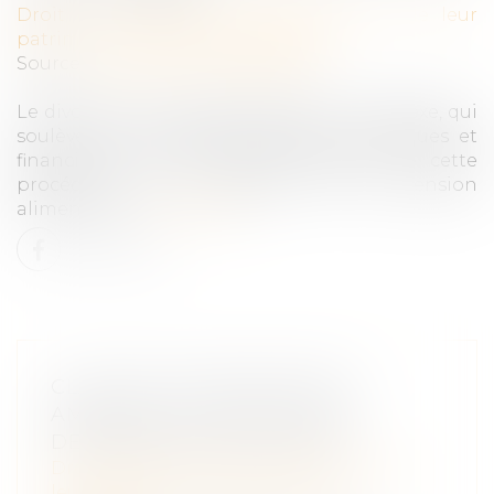
Droit de la famille, des personnes et de leur
patrimoine
/
Divorce et séparation
Source :
www.droits-pharmacie.fr
Le divorce est une étape difficile et complexe, qui
soulève de nombreuses questions juridiques et
financières. L’un des enjeux majeurs de cette
procédure est la question de la pension
alimentaire...
Lire la suite
CLAUSES TESTAMENTAIRES
AMBIGUËS ET DROIT DE SE
DÉFENDRE DES HÉRITIERS
Droit de la famille, des personnes et de
leur patrimoine
/
Patrimoine et