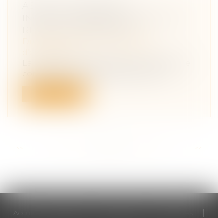
ASPECTS JURIDIQUES
INCONTOURNABLES LORS DE LA
REPRISE D'ENTREPRISE
Droit des sociétés
/
Transmission
d’entreprise
La reprise d’entreprise est une démarche
complexe qui peut s’avérer être un v...
Lire la suite
<<
<
...
83
84
85
86
87
88
89
...
>
>>
Accueil
Cabinet
Votre avocat
Expertises