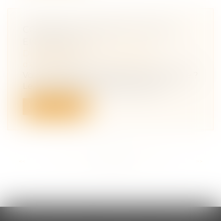
COMMENT TRANSMETTRE SON
ENTREPRISE ?
Droit des sociétés
/
Transmission
d’entreprise
Vous envisagez de céder votre entreprise ?
Le choix de votre mode de cession...
Lire la suite
<<
<
...
55
56
57
58
59
60
61
...
>
>>