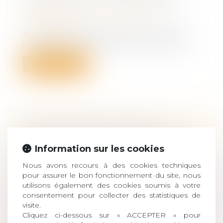
Droit des sociétés
/
Transmission
d’entreprise
En dépit du pacte Dutreuil, transmettre
une entreprise familiale demeure comp...
Lire la suite
DONATION AVANT CESSION,
DROITS DE MUTATION PAYÉS PAR
Information sur les cookies
LE DONATEUR NON-DÉDUCTIBLES
Nous avons recours à des cookies techniques
DE LA PLUS-VALUE
pour assurer le bon fonctionnement du site, nous
Droit de la famille, des personnes et de
utilisons également des cookies soumis à votre
leur patrimoine
/
Patrimoine et
consentement pour collecter des statistiques de
succession
visite.
Le 22 décembre 2015, Mme C. B. a reçu de
Cliquez ci-dessous sur « ACCEPTER » pour
ses parents, la nue-propriété de 5 2...