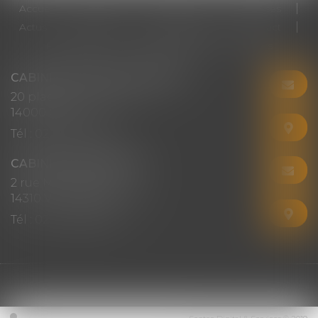
Accueil
Cabinet
Votre avocat
Expertises
Actus
Honoraires
RDV en ligne
Contact
Plan du site
Mentions légales
Articles
CABINET CHRISTINE CORBEL
20 place saint sauveur
14000 CAEN
Tél :
02 31 50 08 82
CABINET SECONDAIRE
2 rue Montebello
14310 VILLERS-BOCAGE
Tél :
02 31 50 08 82