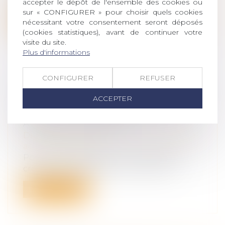
accepter le dépôt de l'ensemble des cookies ou
sur « CONFIGURER » pour choisir quels cookies
Lire la suite
nécessitant votre consentement seront déposés
(cookies statistiques), avant de continuer votre
visite du site.
Plus d'informations
CONFIGURER
REFUSER
DÉFICIT DE LA SÉCURITÉ SOCIALE :
LA COUR DES COMPTES PROPOSE
ACCEPTER
DE MOINS INDEMNISER LES
ARRÊTS DE TRAVAIL
Droit du travail - Salariés
/
Responsabilité
accident du travail
Pour tenter d'enrayer « l'insoutenable »
creusement du déficit de la Sécurité...
Lire la suite