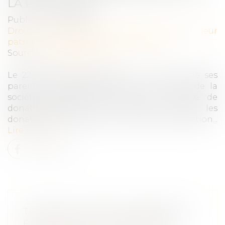
LA PLUS-VALUE
Publié le :
03/07/2024
Droit de la famille, des personnes et de leur
patrimoine
/
Patrimoine et succession
Source :
www.legifiscal.fr
Le 22 décembre 2015, Mme C. B. a reçu de ses
parents, la nue-propriété de 5 222 titres de la
société anonyme (SA) DA, par un acte de
donation-partage aux termes duquel les
donateurs ont acquitté les droits de mutation...
Lire la suite
TRANSMETTRE LES ENTREPRISES
FAMILIALES, DÉFI PERMANENT