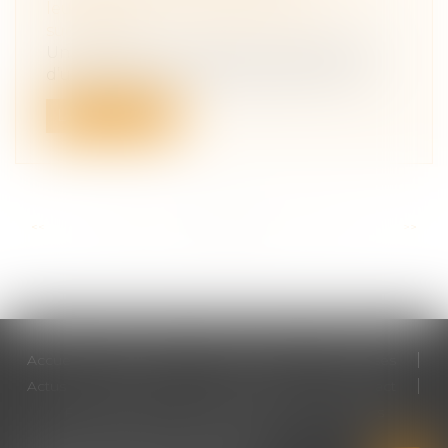
leur patrimoine
/
Patrimoine et
succession
Une transaction relative à la liquidation
d’une communauté après décès n’a au...
Lire la suite
<<
<
...
109
110
111
112
113
114
115
...
>
>>
Accueil
Cabinet
Votre avocat
Expertises
Actus
Honoraires
RDV en ligne
Contact
Plan du site
Mentions légales
Articles