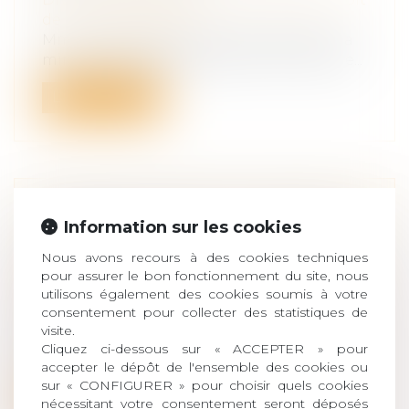
de la responsabilité
Mme Christine Herzog interroge Mme la
ministre déléguée auprès du ministre de...
Lire la suite
RAPPORT DE DETTE VS RAPPORT
Information sur les cookies
DE LIBÉRALITÉ
Nous avons recours à des cookies techniques
Droit de la famille, des personnes et de
pour assurer le bon fonctionnement du site, nous
leur patrimoine
/
Patrimoine et
utilisons également des cookies soumis à votre
succession
consentement pour collecter des statistiques de
Une remise de dette de fermages
visite.
intervenue à une époque où ceux-ci
Cliquez ci-dessous sur « ACCEPTER » pour
n’étaient...
accepter le dépôt de l'ensemble des cookies ou
sur « CONFIGURER » pour choisir quels cookies
Lire la suite
nécessitant votre consentement seront déposés