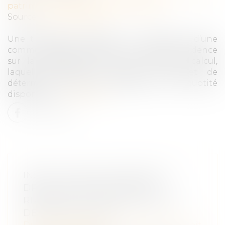
patrimoine
/
Patrimoine et succession
Source :
www.aurep.com
Une transaction relative à la liquidation d’une
communauté après décès n’a aucune incidence
sur la détermination de la masse de calcul,
laquelle s’évalue au décès et permet de
déterminer la réserve héréditaire et la quotité
disponible...
Lire la suite
INSTALLATION D'ANTENNE 5G,
DROIT D'OPPOSITION DES
RIVERAINS ET RESPONSABILITÉ
DES ÉLUS LOCAUX
Droit des obligations et des suretés
/
Droit