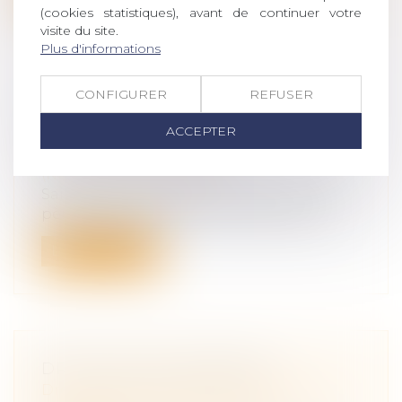
(cookies statistiques), avant de continuer votre
visite du site.
Plus d'informations
CONFIGURER
REFUSER
LE JUGE PEUT-IL LIMITER LE DROIT
DE VISITE ET D'HÉBERGEMENT
ACCEPTER
SANS MOTIF GRAVE ?
(NPU) Droit de la famille
Saisie d’une demande formulée par un
père pour que lui soit accordé un droit...
Lire la suite
DROIT DES SUCCESSIONS
Droit de la famille, des personnes et de