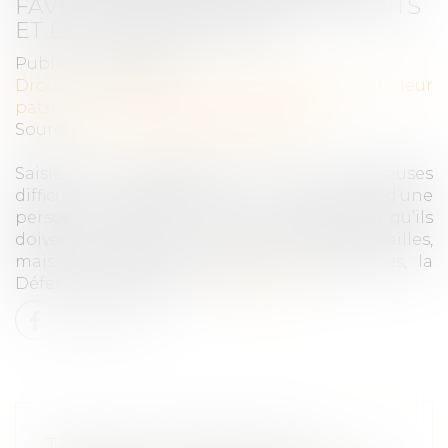
FAVEUR DES DROITS DES DÉFUNTS
ET DE LEURS PROCHES
Publié le :
01/12/2021
Droit de la famille, des personnes et de leur
patrimoine
/
Patrimoine et succession
Source :
www.defenseurdesdroits.fr
Saisie de réclamations sur les nombreuses
difficultés rencontrées par les proches d’une
personne défunte face aux démarches qu’ils
doivent accomplir à l’occasion des funérailles,
mais aussi dans la gestion des sépultures, la
Défenseure des droits...
Lire la suite
TANT QUE L'HÉRITAGE EST