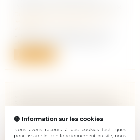
INCERTAIN, IL FAUT L'ENTRETENIR
Droit de la famille, des personnes et de
leur patrimoine
/
Patrimoine et
succession
L'héritier, dont l'héritage est contesté,
doit entretenir les biens en cause...
Lire la suite
UNE CHARTE POUR ÉVITER LA
SÉPARATION ENTRE LE NOUVEAU-
NÉ HOSPITALISÉ ET SES PARENTS
Information sur les cookies
Droit de la famille, des personnes et de
leur patrimoine
/
Filiation
Nous avons recours à des cookies techniques
Tisser des liens entre le nouveau-né et sa
pour assurer le bon fonctionnement du site, nous
famille, dès les premiers instants...