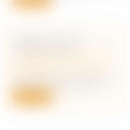
COMMUNAUTÉ LÉGALE :
DERNIÈRES PRÉCISIONS
JURISPRUDENTIELLES
Droit de la famille, des personnes et de
leur patrimoine
/
Couples et régime
matrimoniaux
La Cour de cassation précise les règles de
détermination de l’existence d’une...
Lire la suite
<<
<
...
142
143
144
145
146
147
148
...
>