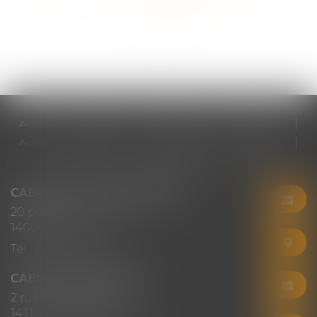
>>
Accueil
Cabinet
Votre avocat
Expertises
Actus
Honoraires
RDV en ligne
Contact
Plan du site
Mentions légales
Articles
CABINET CHRISTINE CORBEL
20 place saint sauveur
14000 CAEN
Tél :
02 31 50 08 82
CABINET SECONDAIRE
2 rue Montebello
14310 VILLERS-BOCAGE