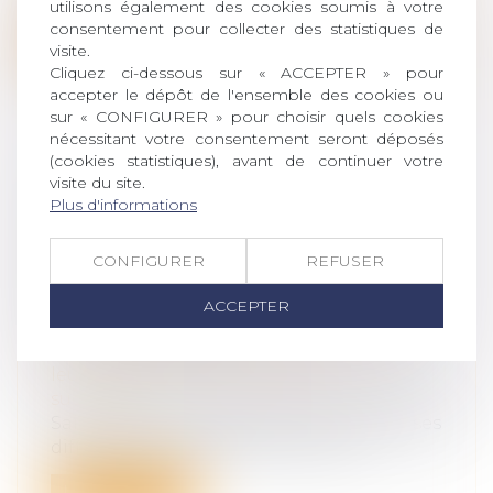
utilisons également des cookies soumis à votre
consentement pour collecter des statistiques de
Lire la suite
visite.
Cliquez ci-dessous sur « ACCEPTER » pour
accepter le dépôt de l'ensemble des cookies ou
sur « CONFIGURER » pour choisir quels cookies
nécessitant votre consentement seront déposés
(cookies statistiques), avant de continuer votre
visite du site.
DROIT FUNÉRAIRE : LA
Plus d'informations
DÉFENSEURE DES DROITS
APPELLE À UNE RÉFORME
CONFIGURER
REFUSER
PROFONDE EN FAVEUR DES
DROITS DES DÉFUNTS ET DE
ACCEPTER
LEURS PROCHES
Droit de la famille, des personnes et de
leur patrimoine
/
Patrimoine et
succession
Saisie de réclamations sur les nombreuses
difficultés rencontrées par les pro...
Lire la suite