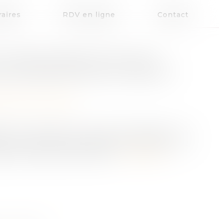
aires
RDV en ligne
Contact
T IRRECEVABILITÉ DE SON
E D'ADOPTION DE L'ENFANT
patrimoine
/
Filiation
ité de l'intervention du père biologique à la
t de la décision de placement constitue une
 sa vie privée et familiale...
Lire la suite