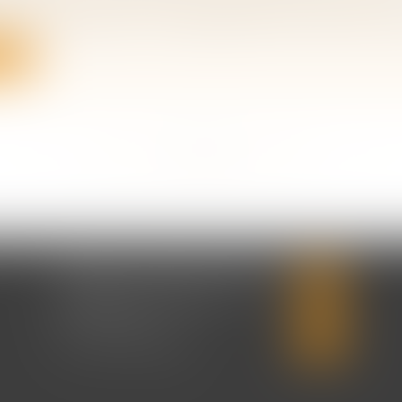
 famille, des personnes et de leur patrimoine
/
Filiatio
ivent rechercher si l'irrecevabilité de l'intervention du
ite
<<
<
...
164
165
166
167
168
169
170
...
>
>>
CABINET CHRISTINE CORBEL
20 place saint sauveur
14000 CAEN
Tél :
02 31 50 08 82