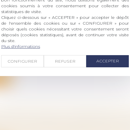
ite
bon fonctionnement du site, nous utilisons également des
cookies soumis à votre consentement pour collecter des
statistiques de visite.
Cliquez ci-dessous sur « ACCEPTER » pour accepter le dépôt
de l'ensemble des cookies ou sur « CONFIGURER » pour
choisir quels cookies nécessitant votre consentement seront
déposés (cookies statistiques), avant de continuer votre visite
ECEVABILITÉ DU RECOURS CONTRE UN REFUS
du site.
E D’INDEMNISATION ANTÉRIEUR À UN REFUS
Plus d'informations
E
vail - Salariés
/
Responsabilité accident du travail
ACCEPTER
CONFIGURER
REFUSER
recours formé contre une décision implicite de rejet pri
ite
 PÈRE BIOLOGIQUE ET IRRECEVABILITÉ DE 
NTION À LA PROCÉDURE D'ADOPTION DE L'