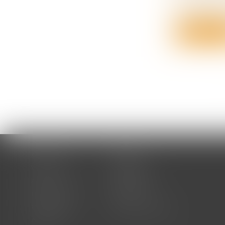
Droit de la
Les juges do
Lire la su
Accueil
Cabinet
Votre avocat
Expertises
Actus
Honoraires
RDV en ligne
Contact
Plan du site
Mentions légales
Articles