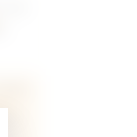
 ET PERD
n
 un
 COMMENT
ine et
 de son