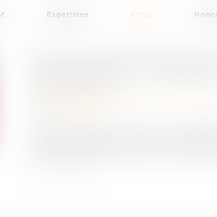
at
Expertises
Actus
Honor
DROIT DU PÈRE BIOLOGIQUE E
INTERVENTION À LA PROCÉDUR
Publié le :
09/03/2021
Droit de la famille, des personnes et de leur 
Source :
www.efl.fr
Les juges doivent rechercher si l'irrecevabil
procédure d'adoption de son enfant résultan
atteinte disproportionnée au droit au respect de