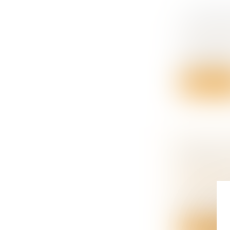
IL TIEN
SON DRO
Droit de la
Tenir des d
comporteme
Lire la su
DROIT ET
DONNER 
Droit de la
succession
Il existe p
pat...