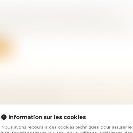
T DES PROPOS RADICAUX, DÉNIGRE LA MÈRE
IT DE VISITE ET DE COMMUNICATION
 famille, des personnes et de leur patrimoine
/
Filiatio
iscours préoccupants en matière de religion, adopter
...
ite
 ARGENT. SUCCESSION : DONATION, LEGS...
À UNE ASSOCIATION ?
 famille, des personnes et de leur patrimoine
/
Patrimo
lusieurs méthodes pour léguer une partie ou la totalité
Information sur les cookies
Nous avons recours à des cookies techniques pour assurer le