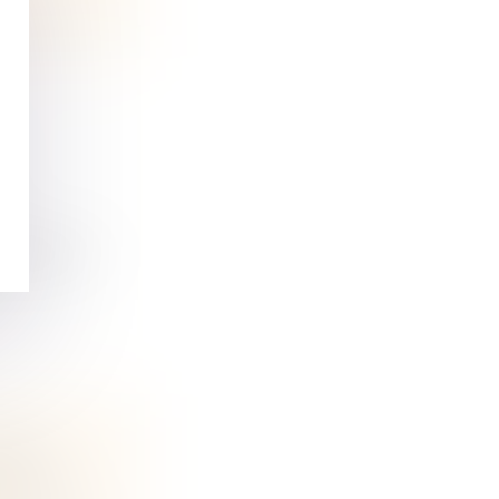
se par le...
SON
ENFANT