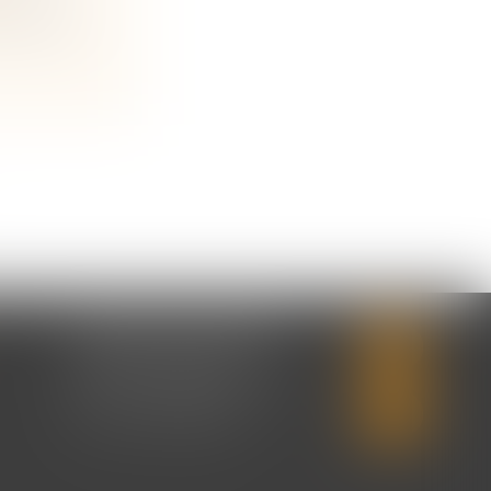
n
 père bi...
CABINET SECONDAIRE
2 rue Montebello
14310 VILLERS-BOCAGE
Tél :
02 31 50 08 82