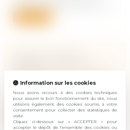
commerciales éligibles au pacte Dutreil...
Lire la suite
DROIT DE SUCCESSION
IMMOBILIER : COMMENT ÇA
MARCHE ?
Droit de la famille, des personnes et de
Information sur les cookies
leur patrimoine
/
Patrimoine et
succession
Nous avons recours à des cookies techniques
Lorsqu’un décès survient, il est procédé à
pour assurer le bon fonctionnement du site, nous
la réalisation d’un bilan patrimon...
utilisons également des cookies soumis à votre
consentement pour collecter des statistiques de
Lire la suite
visite.
Cliquez ci-dessous sur « ACCEPTER » pour
accepter le dépôt de l'ensemble des cookies ou