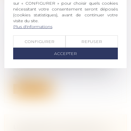
sur « CONFIGURER » pour choisir quels cookies
nécessitant votre consentement seront déposés
(cookies statistiques), avant de continuer votre
visite du site.
CRÉATION, TRANSMISSION
Plus d'informations
D'ENTREPRISE OU REPRISE
D'ENTREPRISE, LA SCOP, Y AVEZ-
CONFIGURER
REFUSER
VOUS PENSÉ ?
Droit des sociétés
/
Transmission
ACCEPTER
d’entreprise
La Société Coopérative de Production
connait un développement important
depui...
Lire la suite
LES BARÈMES DES DROITS DE