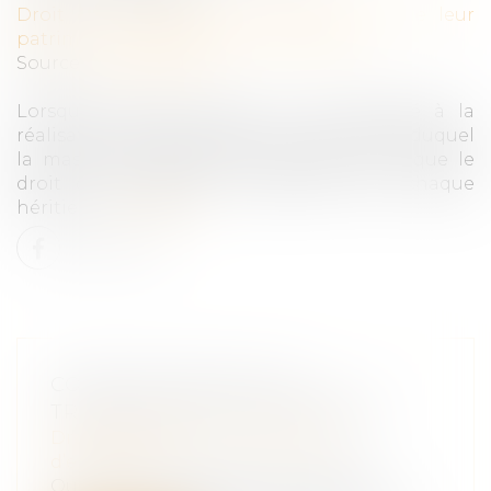
Droit de la famille, des personnes et de leur
patrimoine
/
Patrimoine et succession
Source :
www.nexity.fr
Lorsqu’un décès survient, il est procédé à la
réalisation d’un bilan patrimonial, à partir duquel
la masse successorale est calculée, ainsi que le
droit de succession immobilier pour chaque
héritier...
Lire la suite
COUPS DE POUCE À LA
TRANSMISSION D’ENTREPRISE
Droit des sociétés
/
Transmission
d’entreprise
Outre une clarification des activités