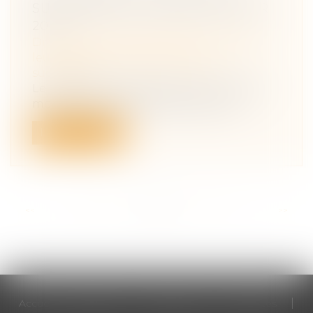
SUCCESSION ET DONATION POUR
2024.
Droit de la famille, des personnes et de
leur patrimoine
/
Patrimoine et
succession
Le projet de loi de finances ne vient pas
modifier le barème des droits de su...
Lire la suite
<<
<
...
69
70
71
72
73
74
75
...
>
>>
Accueil
Cabinet
Votre avocat
Expertises