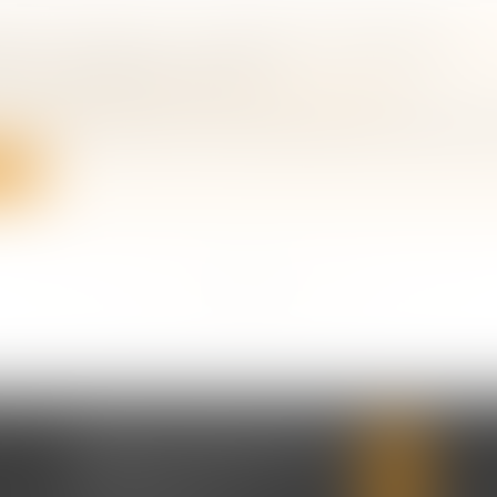
EVÉ D’USUFRUIT : COMMENT SE DÉROULE
UTION PRÉFÉRENTIELLE ?
 famille, des personnes et de leur patrimoine
n préférentielle d’une entreprise agricole est prévue pa
ite
<<
<
...
21
22
23
24
25
26
27
...
>
>>
CABINET CHRISTINE CORBEL
20 place saint sauveur
14000 CAEN