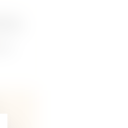
SEAUX :
NDANTES
t des