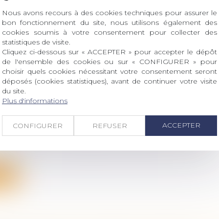
Nous avons recours à des cookies techniques pour assurer le
bon fonctionnement du site, nous utilisons également des
ite
cookies soumis à votre consentement pour collecter des
statistiques de visite.
Cliquez ci-dessous sur « ACCEPTER » pour accepter le dépôt
de l'ensemble des cookies ou sur « CONFIGURER » pour
choisir quels cookies nécessitant votre consentement seront
déposés (cookies statistiques), avant de continuer votre visite
UR ET AUTORITÉ DE CHOSE JUGÉE : LA
du site.
LATION D’UNE PRESTATION COMPENSATOIRE
Plus d'informations
UE UNE FRAUDE
 famille, des personnes et de leur patrimoine
/
Divorce
ACCEPTER
CONFIGURER
REFUSER
 d’une décision étrangère est subordonné, en droit
l p...
ite