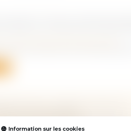
 D’ENGINS ET TRAVAUX À PROXIMITÉ DE RÉ
 OBTENIR LES AUTORISATIONS CORRESPO
vail - Salariés
/
Responsabilité accident du travail
 d’engins et les travaux à proximité de réseaux exigen
ite
ISES FAMILIALES : COMMENT ASSURER LEUR
SION ET LEUR PÉRENNITÉ ?
ociétés
/
Transmission d’entreprise
s à l’économie française, les PME et ETI familiales sont
Information sur les cookies