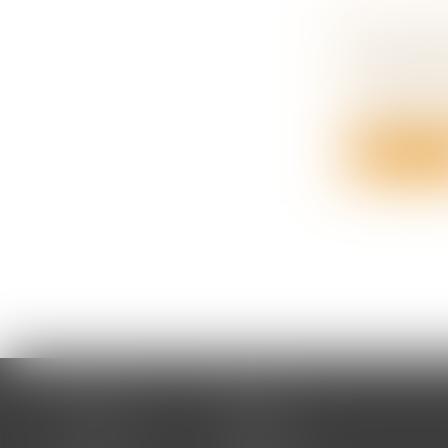
BIEN GR
L’ATTRIB
Droit de la
L’attributio
Lire la su
Accueil
Cabinet
Votre avocat
Expertises