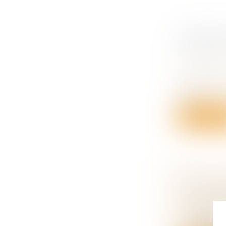
CONDUITE
COMMENT
?
Droit du tra
La conduite
autori...
Lire la su
ENTREPR
TRANSMIS
Droit des s
Essentielle