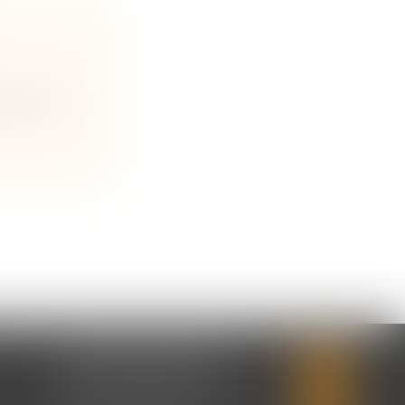
r les art...
CABINET SECONDAIRE
2 rue Montebello
14310 VILLERS-BOCAGE