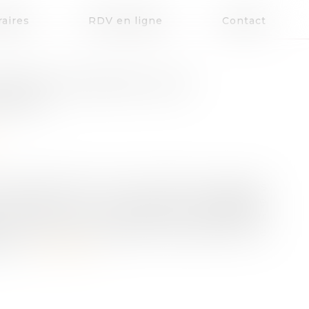
aires
RDV en ligne
Contact
OMMENT ASSURER LEUR
NITÉ ?
 ETI familiales sont confrontées à de multiples
ansmission, leur place dans l’écosystème
ent sur-mesure, le programme Accélérateur
ce permet aux dirigeants d’entreprise de se
ur...
Lire la suite