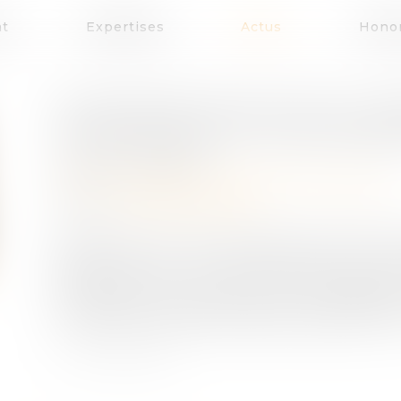
at
Expertises
Actus
Honor
ENTREPRISES FAMILIALES : C
TRANSMISSION ET LEUR PÉREN
Publié le :
19/05/2025
Droit des sociétés
/
Transmission d’entreprise
Source :
www.lafrenchfab.fr
Essentielles à l’économie française, les PME et
enjeux liés à leur gouvernance, leur tr
entrepreneurial. A travers un accompagnem
Entreprises familiales impulsé par Bpifran
confronter à ces thématiques et préparer le fut