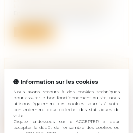
Droit de la famille, des personnes et de
leur patrimoine
/
Divorce et séparation
En application de l’article 270 du Code
civil, « L'un des époux peut être ten...
Lire la suite
FISCALITÉ : TRANSMETTRE SON
EXPLOITATION AGRICOLE À
Information sur les cookies
MOINDRE COÛT
Nous avons recours à des cookies techniques
Droit des sociétés
/
Transmission
pour assurer le bon fonctionnement du site, nous
d’entreprise
utilisons également des cookies soumis à votre
Il est possible de minimiser les impacts
consentement pour collecter des statistiques de
fiscaux lors de la transmission de s...
visite.
Cliquez ci-dessous sur « ACCEPTER » pour
Lire la suite
accepter le dépôt de l'ensemble des cookies ou