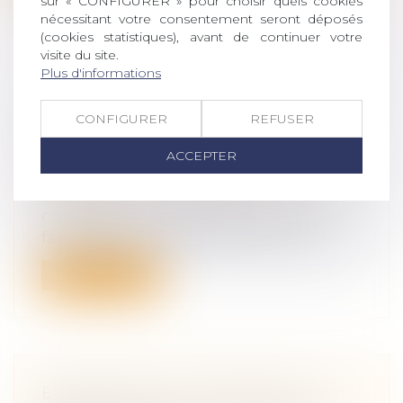
sur « CONFIGURER » pour choisir quels cookies
nécessitant votre consentement seront déposés
(cookies statistiques), avant de continuer votre
visite du site.
Plus d'informations
SCI FAMILIALE : UN BON MOYEN DE
GÉRER ET TRANSMETTRE SON
CONFIGURER
REFUSER
PATRIMOINE À MOINDRES FRAIS ?
ACCEPTER
Droit de la famille, des personnes et de
leur patrimoine
/
Patrimoine et
succession
Comme son nom l’indique, une SCI
familiale jouit du statut de société civile...
Lire la suite
EURO 2024 ET JO DE PARIS : UN