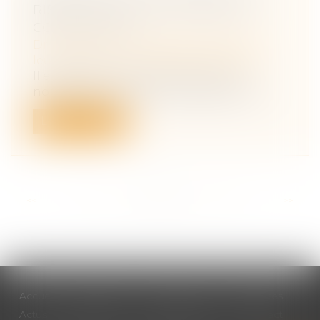
RISQUE ACCRU DE VIOLENCES
CONJUGALES ?
Droit de la famille, des personnes et de
leur patrimoine
/
Violences familiales
Il existerait une corrélation entre le
nombre de violences conjugales et les...
Lire la suite
<<
<
...
53
54
55
56
57
58
59
...
>
>>
Accueil
Cabinet
Votre avocat
Expertises
Actus
Honoraires
RDV en ligne
Contact