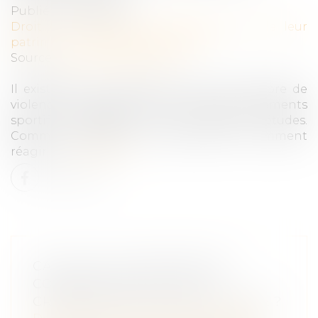
Publié le :
12/07/2024
Droit de la famille, des personnes et de leur
patrimoine
/
Violences familiales
Source :
www.allodocteurs.fr
Il existerait une corrélation entre le nombre de
violences conjugales et les grands évènements
sportifs médiatisés, selon plusieurs études.
Comment prévenir ces violences et comment
réagir ?...
Lire la suite
CALCUL DE LA PRESTATION
COMPENSATOIRE : QUELS
CRITÈRES SONT PRIS EN COMPTE ?