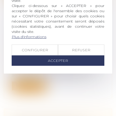
visite.
Cliquez ci-dessous sur « ACCEPTER » pour
accepter le dépôt de l'ensemble des cookies ou
sur « CONFIGURER » pour choisir quels cookies
nécessitant votre consentement seront déposés
(cookies statistiques), avant de continuer votre
LA FIXATION EN JUSTICE D'UNE
visite du site.
CRÉANCE D'ASSISTANCE NE
Plus d'informations
CONSTITUE PAS UNE OPÉRATION
DE PARTAGE
CONFIGURER
REFUSER
Droit de la famille, des personnes et de
leur patrimoine
/
Patrimoine et
ACCEPTER
succession
L'action d'un héritier à l'encontre d'un
seul des cohéritiers en fixation d'u...
Lire la suite