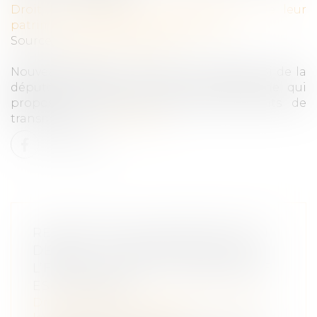
Droit de la famille, des personnes et de leur
patrimoine
/
Patrimoine et succession
Source :
argent.boursier.com
Nouveau débat en vue avec le projet de loi de la
députée socialiste Christine Pires Beaune qui
propose un grand big bang des droits de
transmission...
Lire la suite
RECHERCHE DE PATERNITÉ D’UN
DÉFUNT : COMPARER L’ADN DE
L’ENFANT ET DE LA GRAND-MÈRE
EST POSSIBLE
Droit de la famille, des personnes et de