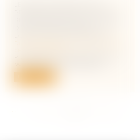
LE POINT DE DÉPART DE LA
PRESCRIPTION DES ACTIONS EN
RESPONSABILITÉ DANS LE CADRE
DES INVESTISSEMENTS DE
DÉFISCALISATION IMMOBILIÈRE
Droit des obligations et des suretés
/
Droit
de la responsabilité
Procédure civile : L’épineuse question du
point de départ de la prescription...
Lire la suite
<<
<
...
162
163
164
165
166
167
168
...
>
>>