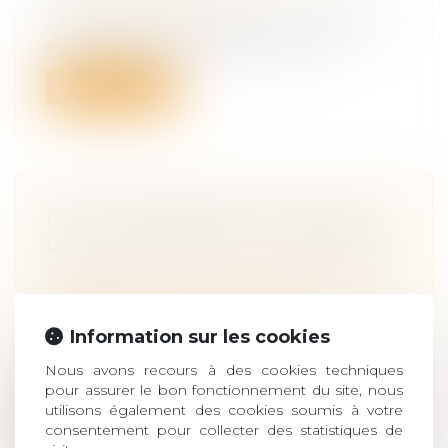
leur patrimoine
/
Filiation
À l’occasion d’une action en recherche ou
en contestation de paternité, le ju...
Lire la suite
FAUT-IL RÉFORMER LA FISCALITÉ
DES DONATIONS ET SUCCESSIONS
?
Droit de la famille, des personnes et de
leur patrimoine
/
Patrimoine et
Information sur les cookies
succession
Nouveau débat en vue avec le projet de loi
Nous avons recours à des cookies techniques
de la députée socialiste Christine...
pour assurer le bon fonctionnement du site, nous
utilisons également des cookies soumis à votre
Lire la suite
consentement pour collecter des statistiques de