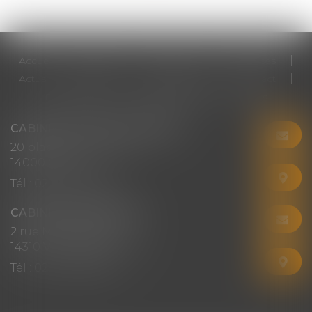
Accueil
Cabinet
Votre avocat
Expertises
Actus
Honoraires
RDV en ligne
Contact
Plan du site
Mentions légales
Articles
CABINET CHRISTINE CORBEL
20 place saint sauveur
14000 CAEN
Tél :
02 31 50 08 82
CABINET SECONDAIRE
2 rue Montebello
14310 VILLERS-BOCAGE
Tél :
02 31 50 08 82