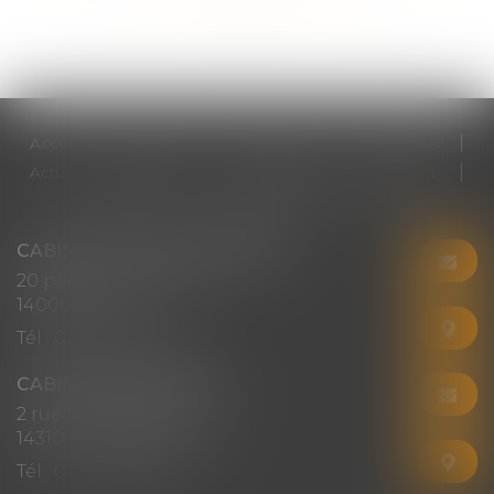
Accueil
Cabinet
Votre avocat
Expertises
Actus
Honoraires
RDV en ligne
Contact
Plan du site
Mentions légales
Articles
CABINET CHRISTINE CORBEL
20 place saint sauveur
14000 CAEN
Tél :
02 31 50 08 82
CABINET SECONDAIRE
2 rue Montebello
14310 VILLERS-BOCAGE
Tél :
02 31 50 08 82