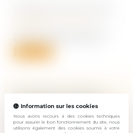
TRANSMISSION FAMILIALE D’UNE
ENTREPRISE : POUR OU CONTRE ?
Droit des sociétés
/
Transmission
d’entreprise
Une entreprise familiale possède cette
qualité intrinsèque de rassurer les cl...
Lire la suite
FAUTE GRAVE DU SALARIÉ : LE
NÉCESSAIRE COURT LAPS DE
TEMPS ENTRE LA DÉCOUVERTE
Information sur les cookies
DES FAITS ET LA PROCÉDURE DE
Nous avons recours à des cookies techniques
LICENCIEMENT
pour assurer le bon fonctionnement du site, nous
Droit du travail - Salariés
/
Responsabilité
utilisons également des cookies soumis à votre