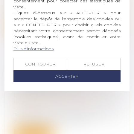
consentement pour collecter des statistiques de
accident du travail
visite.
Un salarié peut être licencié pour faute
Cliquez ci-dessous sur « ACCEPTER » pour
grave si la faute rend impossible so...
accepter le dépôt de l'ensemble des cookies ou
sur « CONFIGURER » pour choisir quels cookies
Lire la suite
nécessitant votre consentement seront déposés
(cookies statistiques), avant de continuer votre
visite du site.
Plus d'informations
CONFIGURER
REFUSER
SUCCESSION : QU’EST-CE QUE LA
QUOTITÉ DISPONIBLE, QUI
ACCEPTER
ÉCHAPPE AUX HÉRITIERS
RÉSERVATAIRES ?
Droit de la famille, des personnes et de
leur patrimoine
/
Patrimoine et
succession
Tout héritage se divise en deux parties. Il y
a d'une part la réserve hérédit...
Lire la suite