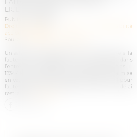
FAITS ET LA PROCÉDURE DE
LICENCIEMENT
Publié le :
19/04/2024
Droit du travail - Salariés
/
Responsabilité
accident du travail
Source :
www.lemag-juridique.com
Un salarié peut être licencié pour faute grave si la
faute rend impossible son maintien dans
l’entreprise. Toutefois, il résulte des articles L.
1234-1 et L. 1234-5 du Code du travail que la mise
en œuvre de la rupture du contrat de travail pour
faute grave doit intervenir dans un délai
restreint...
Lire la suite