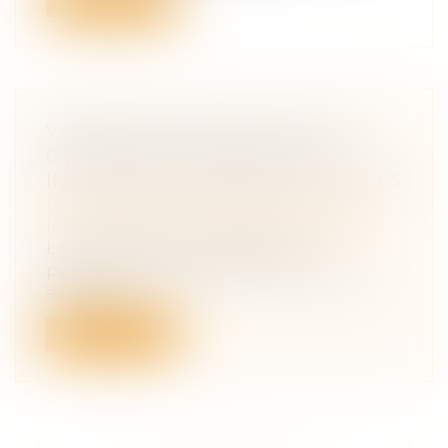
VIOLENCES CONJUGALES : DES
OUTILS POUR VOUS AIDER À
INTERVENIR AUPRÈS DES VICTIMES
Droit de la famille, des personnes et de
leur patrimoine
/
Violences familiales
La crise sanitaire a contribué à
positionner le pharmacien comme un
acteur de...
Lire la suite
<<
<
...
61
62
63
64
65
66
67
...
>
>>