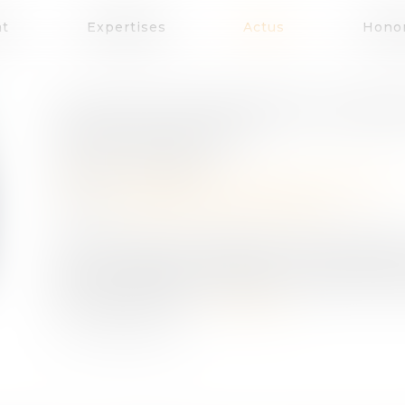
at
Expertises
Actus
Honor
FUSION D'ENTREPRISE, EXONÉ
DÉLAI DE CALCUL
Publié le :
06/02/2019
Droit des sociétés
/
Transmission d’entreprise
Source :
revuefiduciaire.grouperf.com
Les plus-values de cession d'actifs profession
d'une entreprise individuelle ou d'une branc
d'IS, sous certaines conditions, lorsque la va
d'enregistrement...
Lire la suite