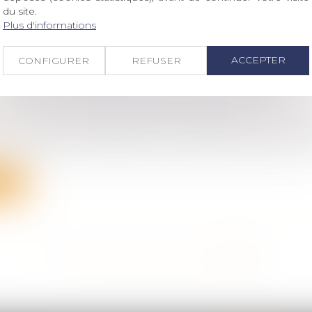
ite
du site.
Plus d'informations
ACCEPTER
CONFIGURER
REFUSER
T-IL DU DIVORCE SANS JUGE EN 2019?
 famille, des personnes et de leur patrimoine
/
Divorce
 divorce par consentement mutuel est entré en vigueu
ite
<<
<
...
231
232
233
234
235
236
237
>
>>