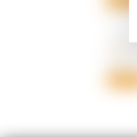
Lire la su
QU'EN ES
Droit de la
séparation
Le nouveau
janvie...
Lire la su