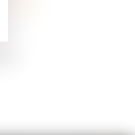
 et
r le 1er