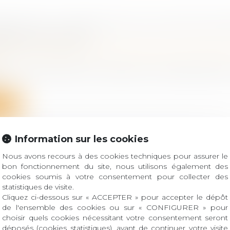
NCES 2019 : CLARIFICATION AUTOUR DES D
SERVE D'USUFRUIT
 famille, des personnes et de leur patrimoine
/
Patrimo
de n'a plus lieu d'être. Les donations en démembreme
ite
Information sur les cookies
Nous avons recours à des cookies techniques pour assurer le
bon fonctionnement du site, nous utilisons également des
D'ENTREPRISE, EXONÉRATION DE PLUS-VALU
cookies soumis à votre consentement pour collecter des
E CALCUL
statistiques de visite.
Cliquez ci-dessous sur « ACCEPTER » pour accepter le dépôt
ociétés
/
Transmission d’entreprise
de l'ensemble des cookies ou sur « CONFIGURER » pour
ues de cession d'actifs professionnels réalisées à l'occ
choisir quels cookies nécessitant votre consentement seront
déposés (cookies statistiques), avant de continuer votre visite