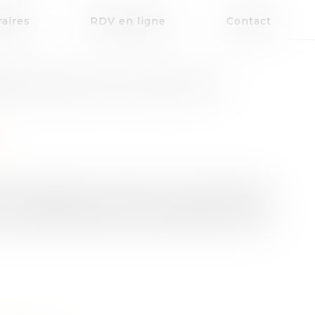
aires
RDV en ligne
Contact
RATION DE PLUS-VALUE ET
nels réalisées à l'occasion de la transmission
he complète d'activité sont exonérées d'IR ou
leur des éléments servant d'assiette aux droits