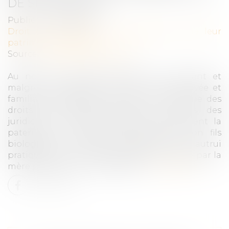
DE SES ORIGINES
Publié le :
25/05/2022
Droit de la famille, des personnes et de leur
patrimoine
/
Filiation
Source :
actu.dalloz-etudiant.fr
Au nom de l’intérêt supérieur de l’enfant et
malgré le respect dû au droit à la vie privée et
familiale du requérant, la Cour européenne des
droits de l’homme approuve le refus des
juridictions internes d’établir juridiquement la
paternité du requérant à l’égard de son fils
biologique, né d’une gestation pour autrui
pratiquée en France, après avoir été confié par la
mère porteuse à un couple tiers.
Lire la suite