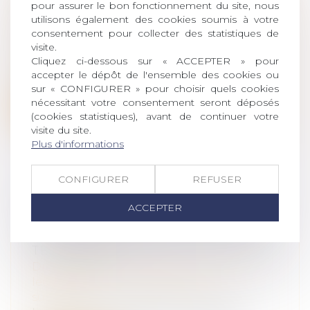
BIOLOGIQUE ET LA CONNAISSANCE
pour assurer le bon fonctionnement du site, nous
DE SES ORIGINES
utilisons également des cookies soumis à votre
consentement pour collecter des statistiques de
Droit de la famille, des personnes et de
visite.
leur patrimoine
/
Filiation
Cliquez ci-dessous sur « ACCEPTER » pour
Au nom de l’intérêt supérieur de l’enfant
accepter le dépôt de l'ensemble des cookies ou
et malgré le respect dû au droit à...
sur « CONFIGURER » pour choisir quels cookies
nécessitant votre consentement seront déposés
Lire la suite
(cookies statistiques), avant de continuer votre
visite du site.
Plus d'informations
CONFIGURER
REFUSER
L’EXISTENCE DE L’INCAPACITÉ DE
ACCEPTER
RECEVOIR DES EMPLOYÉS DE
MAISON S’APPRÉCIE À LA DATE DU
TESTAMENT
Droit de la famille, des personnes et de
leur patrimoine
/
Patrimoine et
succession