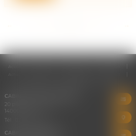
<<
<
...
125
126
127
128
129
130
131
...
>
>>
Accueil
Cabinet
Votre avocat
Expertises
Actus
Honoraires
RDV en ligne
Contact
Plan du site
Mentions légales
Articles
CABINET CHRISTINE CORBEL
20 place saint sauveur
14000 CAEN
Tél :
02 31 50 08 82
CABINET SECONDAIRE