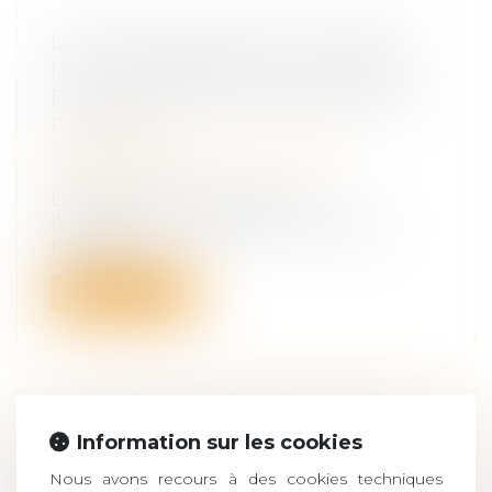
LE COTRANSIGEANT DU MINEUR
NE PEUT INVOQUER LA NULLITÉ
POUR ABSENCE D’AUTORISATION
DU JUGE
Droit des sociétés
/
Transmission
d’entreprise
L’absence d’autorisation de
l’administrateur légal par le juge des
tutelles à...
Lire la suite
GPA : L’INTÉRÊT DE L’ENFANT NE
Information sur les cookies
RÉSIDE PAS DANS LA VÉRITÉ
Nous avons recours à des cookies techniques