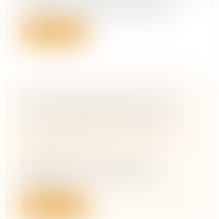
La condition de validité du testament
relative à la capacité d’une auxiliaire...
Lire la suite
MISE À DISPOSITION GRATUITE
D’UN BIEN DÉMEMBRÉ : CALCUL
DE L’INDEMNITÉ DE RAPPORT
Droit de la famille, des personnes et de
leur patrimoine
/
Patrimoine et
succession
L’indemnité de rapport due par le
donataire d’un immeuble en nue-
propriété qu...
Lire la suite