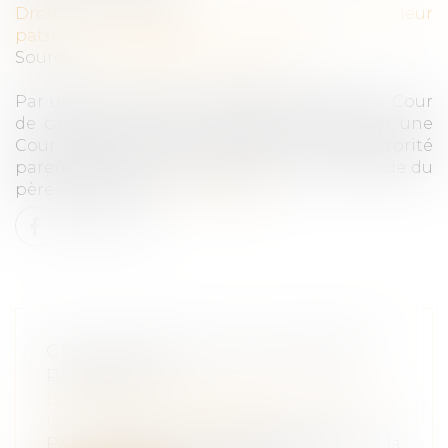
Droit de la famille, des personnes et de leur
patrimoine
/
Filiation
Source :
www.lemag-juridique.com
Par un arrêt rendu le 21 septembre 2022, la Cour
de cassation valide la décision rendue par une
Cour d’appel ayant refusé de retirer l’autorité
parentale à une mère porteuse, à la demande du
père des enfants...
Lire la suite
GPA ET RETRAIT DE L'AUTORITÉ
PARENTALE
Droit de la famille, des personnes et de
leur patrimoine
/
Filiation
Par un arrêt rendu le 21 septembre 2022, la