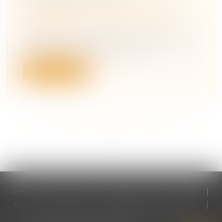
Droit de la famille, des personnes et de
leur patrimoine
/
Couples et régime
matrimoniaux
Des époux se sont mariés le 17 juillet 1970,
sans contrat préalable. Le 13 ju...
Lire la suite
<<
<
...
112
113
114
115
116
117
118
...
>
>>
Accueil
Cabinet
Votre avocat
Expertises
Actus
Honoraires
RDV en ligne
Contact
Plan du site
Mentions légales
Articles