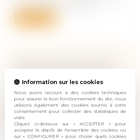
Cour de cassation valide la décis...
Lire la suite
LE SÉNAT PROPOSE UN « CHÈQUE
CONSEIL » POUR ANTICIPER LA
TRANSMISSION D'ENTREPRISE
Information sur les cookies
Droit des sociétés
/
Transmission
d’entreprise
Nous avons recours à des cookies techniques
La mission de suivi sur la transmission
pour assurer le bon fonctionnement du site, nous
d'entreprise du palais du Luxembourg...
utilisons également des cookies soumis à votre
consentement pour collecter des statistiques de
Lire la suite
visite.
Cliquez ci-dessous sur « ACCEPTER » pour
accepter le dépôt de l'ensemble des cookies ou
sur « CONFIGURER » pour choisir quels cookies