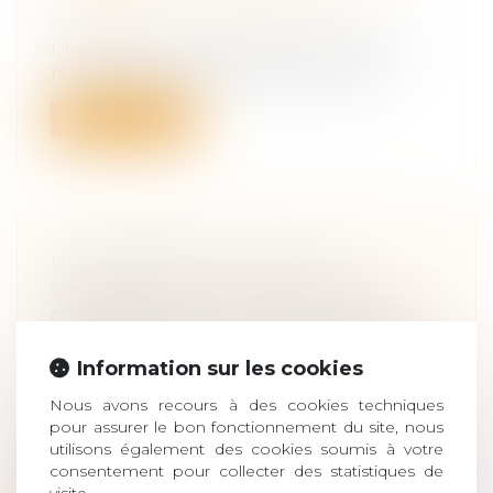
leur patrimoine
/
Patrimoine et
succession
Un héritier peut être déclaré indigne à
recevoir sa part d'héritage. Mais sou...
Lire la suite
UNE PROPOSITION DE LOI
CONCERNANT L'EXPLOITATION
COMMERCIALE DE L’IMAGE DES
ENFANTS SUR LES PLATES-FORMES
Information sur les cookies
EN LIGNE
Droit de la famille, des personnes et de
Nous avons recours à des cookies techniques
leur patrimoine
/
Filiation
pour assurer le bon fonctionnement du site, nous
La multiplication des médias sociaux
utilisons également des cookies soumis à votre
consentement pour collecter des statistiques de
(YouTube, TikTok, Instagram) sur interne...
visite.