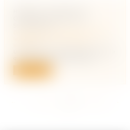
HÉRITAGE : POURQUOI ET
COMMENT REFUSER UNE
SUCCESSION ?
Droit de la famille, des personnes et de
leur patrimoine
/
Patrimoine et
succession
Un héritage, ça ne se refuse pas ? Bien sûr
que si ! Et vous avez même intérê...
Lire la suite
<<
<
...
183
184
185
186
187
188
189
...
>
>>