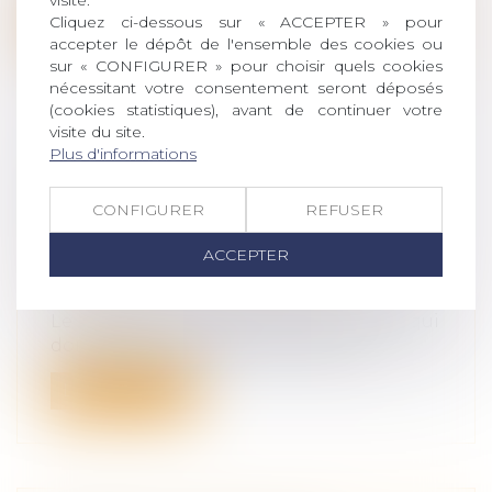
Cliquez ci-dessous sur « ACCEPTER » pour
Lire la suite
accepter le dépôt de l'ensemble des cookies ou
sur « CONFIGURER » pour choisir quels cookies
nécessitant votre consentement seront déposés
(cookies statistiques), avant de continuer votre
visite du site.
Plus d'informations
FINANCEMENT DES DROITS DE
SUCCESSION : LE PRÊT BANCAIRE
CONFIGURER
REFUSER
FIDUCIAIRE
Droit de la famille, des personnes et de
ACCEPTER
leur patrimoine
/
Patrimoine et
succession
Le règlement des droits de succession, qui
doivent être acquittés six mois ap...
Lire la suite