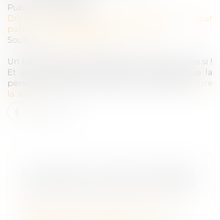
Publié le :
26/08/2020
Droit de la famille, des personnes et de leur
patrimoine
/
Patrimoine et succession
Source :
www.moneyvox.fr
Un héritage, ça ne se refuse pas ? Bien sûr que si !
Et vous avez même intérêt à le faire lorsque la
personne décédée a laissé de lourdes dettes...
Lire
la suite
SUCCESSION : PEUT-ON DÉCLARER
SES ENFANTS INDIGNES À HÉRITER
?
Droit de la famille, des personnes et de