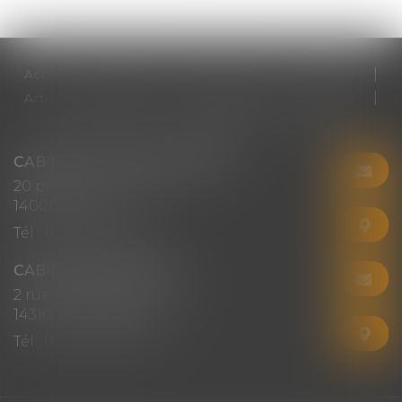
Accueil
Cabinet
Votre avocat
Expertises
Actus
Honoraires
RDV en ligne
Contact
Plan du site
Mentions légales
Articles
CABINET CHRISTINE CORBEL
20 place saint sauveur
14000 CAEN
Tél :
02 31 50 08 82
CABINET SECONDAIRE
2 rue Montebello
14310 VILLERS-BOCAGE
Tél :
02 31 50 08 82