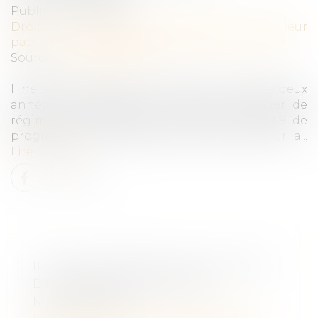
Publié le :
30/04/2019
Droit de la famille, des personnes et de leur
patrimoine
/
Couples et régime matrimoniaux
Source :
www.legifiscal.fr
Il ne sera bientôt plus nécessaire d’attendre deux
années de mariage, pour pouvoir changer de
régime matrimonial. La loi du 23 mars 2019 de
programmation 2018-2022 et de réforme pour la...
Lire la suite
IL SERA DÉSORMAIS PLUS FACILE
DE CHANGER DE RÉGIME
MATRIMONIAL