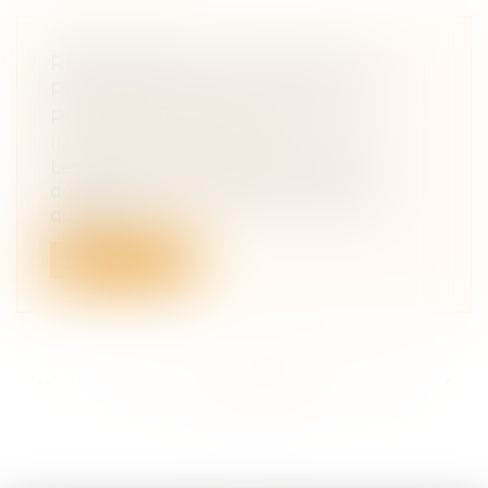
RÉFORME DE LA JUSTICE : LES
PERSONNES SOUS TUTELLE
PEUVENT DÉSORMAIS VOTER
(NPU) Droit de la famille
Les personnes sous tutelle peuvent
désormais se rendre aux urnes sans
qu’une...
Lire la suite
<<
<
...
227
228
229
230
231
232
233
...
>
>>