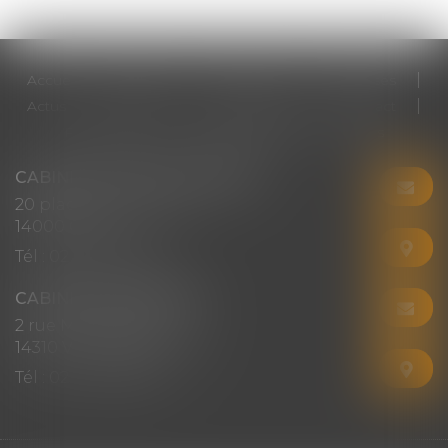
Accueil
Cabinet
Votre avocat
Expertises
Actus
Honoraires
RDV en ligne
Contact
Plan du site
Mentions légales
Articles
CABINET CHRISTINE CORBEL
20 place saint sauveur
14000 CAEN
Tél :
02 31 50 08 82
CABINET SECONDAIRE
2 rue Montebello
14310 VILLERS-BOCAGE
Tél :
02 31 50 08 82