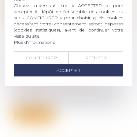
Cliquez ci-dessous sur « ACCEPTER » pour
accepter le dépôt de l'ensemble des cookies ou
Lire la suite
sur « CONFIGURER » pour choisir quels cookies
nécessitant votre consentement seront déposés
(cookies statistiques), avant de continuer votre
visite du site.
Plus d'informations
SUCCESSION EN PRÉSENCE DE
CONFIGURER
REFUSER
MINEURS ET INTERVENTION D'UN
MANDATAIRE AD HOC ?
ACCEPTER
Droit de la famille, des personnes et de
leur patrimoine
/
Patrimoine et
succession
Un mandataire ad hoc est désigné pour
représenter deux enfants de 14 ans dans...
Lire la suite