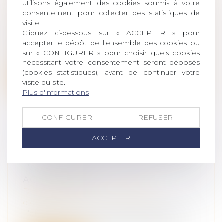
Droit de la famille, des personnes et de
utilisons également des cookies soumis à votre
consentement pour collecter des statistiques de
leur patrimoine
/
Couples et régime
visite.
matrimoniaux
Cliquez ci-dessous sur « ACCEPTER » pour
Quelques mois après avoir rendu une
accepter le dépôt de l'ensemble des cookies ou
décision relative à ce même régime
sur « CONFIGURER » pour choisir quels cookies
d’exon...
nécessitant votre consentement seront déposés
(cookies statistiques), avant de continuer votre
Lire la suite
visite du site.
Plus d'informations
CONFIGURER
REFUSER
ACCEPTER
PROCÉDURE DE « RESCRIT VALEUR
» : POUR LES PME, LE SILENCE DE
L’ADMINISTRATION VAUT
ACCEPTATION
Droit des sociétés
/
Transmission
d’entreprise
L'absence de réponse expresse dans un