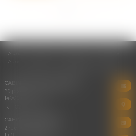
<<
<
1
2
3
4
5
6
7
...
>
>>
Accueil
Cabinet
Votre avocat
Expertises
Actus
Honoraires
RDV en ligne
Contact
Plan du site
Mentions légales
Articles
CABINET CHRISTINE CORBEL
20 place saint sauveur
14000 CAEN
Tél :
02 31 50 08 82
CABINET SECONDAIRE
2 rue Montebello
14310 VILLERS-BOCAGE