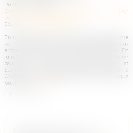
Publié le :
26/06/2026
Droit de la famille, des personnes et de leur
patrimoine
/
Violences familiales
Source :
www.vie-publique.fr
En novembre 2023, la Commission indépendante
sur l'inceste et les violences sexuelles faites aux
enfants (Ciivise) formulait 82 préconisations. En
juin 2026, la Ciivise a remis un bilan de mise en
œuvre aux ministres Gérald Darmanin et
Stéphanie Rist. Malgré quelques avancées, la
Ciivise souligne des angles morts de la politique
publique...
Lire la suite
HARCÈLEMENT SEXUEL : LA