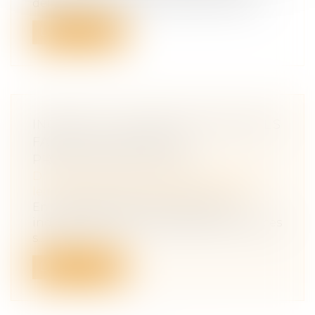
délai de 6 mois à la demande de rescrit...
Lire la suite
INCESTE ET VIOLENCES SEXUELLES
FAITES AUX ENFANTS
PROPOSITIONS CIIVISE
Droit de la famille, des personnes et de
leur patrimoine
/
Violences familiales
En novembre 2023, la Commission
indépendante sur l'inceste et les violences
s...
Lire la suite