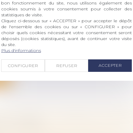
bon fonctionnement du site, nous utilisons également des
cookies soumis à votre consentement pour collecter des
statistiques de visite.
Cliquez ci-dessous sur « ACCEPTER » pour accepter le dépôt
de l'ensemble des cookies ou sur « CONFIGURER » pour
E : UN RAPPORT PROPOSE DE RÉINTÉGRER
choisir quels cookies nécessitant votre consentement seront
déposés (cookies statistiques), avant de continuer votre visite
NCE VIE DANS LES SUCCESSIONS
du site.
 famille, des personnes et de leur patrimoine
/
Patrimo
Plus d'informations
 remis en décembre au ministère de la Justice reco
ACCEPTER
CONFIGURER
REFUSER
ite
CE D’AGRÉMENT : AUTONOMIE DE LA NOTION
 DE LA PREUVE
vail - Salariés
/
Responsabilité accident du travail