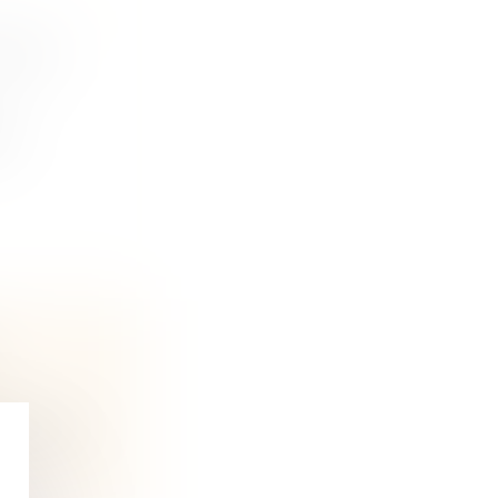
S DE
es
oit de l...