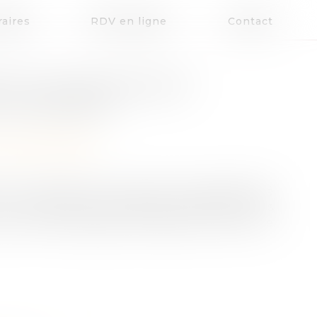
aires
RDV en ligne
Contact
ENT SOUVERAINEMENT
E JOUISSANCE
la responsabilité
 l’un des piliers du droit de la responsabilité
on seulement les préjudices matériels, mais
savoir les dommages immatériels, comme le