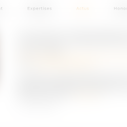
at
Expertises
Actus
Honor
LES JUGES DU FOND APPRÉCI
L’EXISTENCE DU PRÉJUDICE D
Publié le :
11/02/2020
Droit des obligations et des suretés
/
Droit de 
Source :
www.actualitesdudroit.fr
La réparation intégrale du préjudice constitue
civile. L’indemnisation globale comprend, n
également des préjudices consécutifs, à 
trouble de jouissance...
Lire la suite