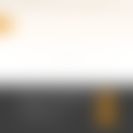
ation du préjudice d’agrément suppose que la victim
ite
<<
<
...
202
203
204
205
206
207
208
...
>
>>
CABINET CHRISTINE CORBEL
20 place saint sauveur
14000 CAEN
Tél :
02 31 50 08 82