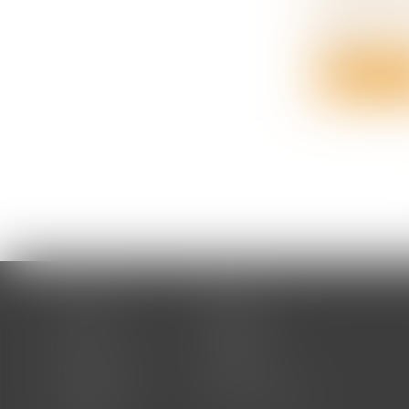
L’indemnis
la pr...
Lire la su
Accueil
Cabinet
Votre avocat
Expertises
Actus
Honoraires
RDV en ligne
Contact
Plan du site
Mentions légales