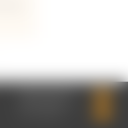
e rapporte
CABINET SECONDAIRE
2 rue Montebello
14310 VILLERS-BOCAGE
Tél :
02 31 50 08 82