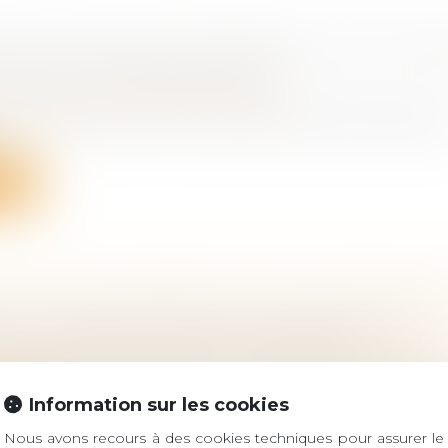
RE UN FONDS DE COMMERCE OU DES TITRE
 : QUELLES CONSÉQUENCES ?
ociétés
/
Transmission d’entreprise
n fonds de commerce ou des titres de société, quell
..
ite
ES DU FOND APPRÉCIENT SOUVERAINEMENT
ENCE DU PRÉJUDICE DE JOUISSANCE
bligations et des suretés
/
Droit de la responsabilité
n intégrale du préjudice constitue l’un des piliers du dr
Information sur les cookies
ite
Nous avons recours à des cookies techniques pour assurer le