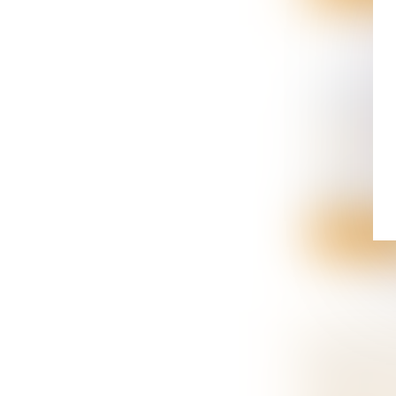
HÉRITAG
L’ASSURA
Droit de la
succession
Un rapport
faire e...
Lire la su
PRÉJUDI
RIGUEUR
Droit du tra