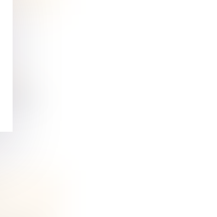
ine et
mmande de
,