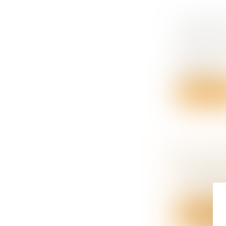
REPREND
SOCIÉTÉ
Droit des s
Reprendre u
différences.
Lire la su
LES JUG
L’EXIST
Droit des o
La réparatio
Lire la su