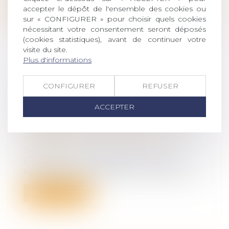
accepter le dépôt de l'ensemble des cookies ou
Lire la suite
sur « CONFIGURER » pour choisir quels cookies
nécessitant votre consentement seront déposés
(cookies statistiques), avant de continuer votre
visite du site.
Plus d'informations
LE LEGS D’UNE MAISON
CONFIGURER
REFUSER
INTERPRÉTÉ COMME PORTANT
SUR L’UNITÉ FONCIÈRE PLUS
ACCEPTER
VASTE
Droit de la famille, des personnes et de
leur patrimoine
/
Patrimoine et
succession
C’est par une interprétation rendue
nécessaire par l’ambiguïté et l’imprécisi...
Lire la suite