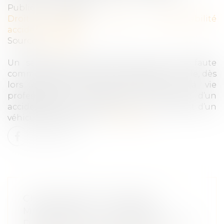
Publié le :
23/03/2022
Droit du travail - Salariés
/
Responsabilité
accident du travail
Source :
www.efl.fr
Un salarié peut être licencié pour une faute
commise dans le cadre de sa vie personnelle, dès
lors que les faits se rattachent à sa vie
professionnelle. Illustration à propos d’un
accident de la circulation commis au volant d’un
véhicule de fonction...
Lire la suite
CHANGEMENT DE RÉGIME
MATRIMONIAL : L’OMISSION
D’ENFANTS NON COMMUNS N’EST