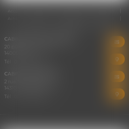
Accueil
Cabinet
Votre avocat
Expertises
Actus
Honoraires
RDV en ligne
Contact
Plan du site
Mentions légales
Articles
CABINET CHRISTINE CORBEL
20 place saint sauveur
14000 CAEN
Tél :
02 31 50 08 82
CABINET SECONDAIRE
2 rue Montebello
14310 VILLERS-BOCAGE
Tél :
02 31 50 08 82