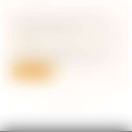
LE SUCCESSEUR DU PRÉSIDENT
D'UNE SAS PEUT ÊTRE
DÉSIGNÉ NOMMÉMENT À L'AVANCE
Droit des sociétés
/
Transmission
d’entreprise
Le successeur du président d'une société
par actions simplifiée, pour le cas...
Lire la suite
<<
<
...
131
132
133
134
135
136
137
...
>
>>