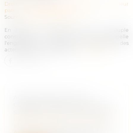
Droit de la famille, des personnes et de leur
patrimoine
/
Violences familiales
Source :
www.vendee.gouv.fr
En France, les violences au sein du couple
constituent une réalité grave, qui appelle
l'engagement constant de l'ensemble des
acteurs publics et associatifs...
Lire la suite
ACCOUCHEMENT SOUS X :
COMMENT CONCILIER DROIT AU
SECRET ET ACCÈS AUX ORIGINES ?
Droit de la famille, des personnes et de
leur patrimoine
À l'heure où la recherche des origines de