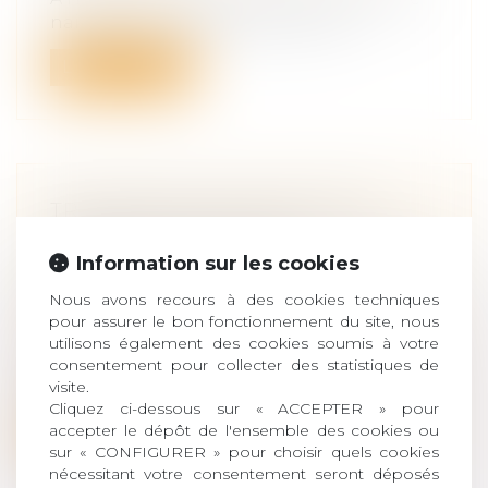
naissance est facilitée par les rés...
Lire la suite
TRANSMISSION D’ENTREPRISE :
COMMENT PRÉPARER
Information sur les cookies
SEREINEMENT LA CESSION DE SA
SOCIÉTÉ ?
Nous avons recours à des cookies techniques
Droit des sociétés
/
Transmission
pour assurer le bon fonctionnement du site, nous
d’entreprise
utilisons également des cookies soumis à votre
consentement pour collecter des statistiques de
La transmission d’une société est une
visite.
étape importante dans la vie d’un dirig...
Cliquez ci-dessous sur « ACCEPTER » pour
accepter le dépôt de l'ensemble des cookies ou
Lire la suite
sur « CONFIGURER » pour choisir quels cookies
nécessitant votre consentement seront déposés