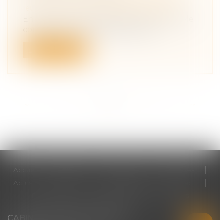
leur patrimoine
/
Violences familiales
En France, les violences au sein du couple
constituent une réalité grave, qui...
Lire la suite
<<
<
...
6
7
8
9
10
11
12
...
>
>>
Accueil
Cabinet
Votre avocat
Expertises
Actus
Honoraires
RDV en ligne
Contact
Plan du site
Mentions légales
Articles
CABINET CHRISTINE CORBEL