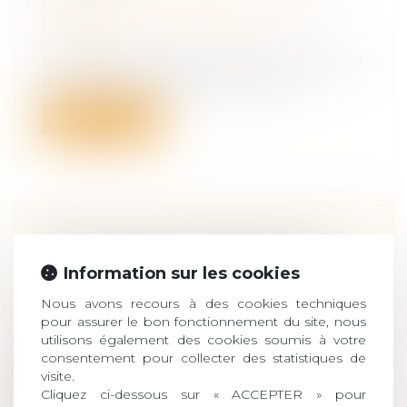
Droit de la famille, des personnes et de
leur patrimoine
/
Patrimoine et
succession
Souvent décrié, l’achat d’un droit de séjour
dans une résidence de vacances c...
Lire la suite
CE QU'IL FAUT SAVOIR SUR LE
RACHAT DE SOULTE D'UN BIEN
Information sur les cookies
IMMOBILIER EN CAS DE DIVORCE
Nous avons recours à des cookies techniques
Droit de la famille, des personnes et de
pour assurer le bon fonctionnement du site, nous
leur patrimoine
/
Divorce et séparation
utilisons également des cookies soumis à votre
En cas de succession ou de séparation, il
consentement pour collecter des statistiques de
est possible de procéder à un racha...
visite.
Cliquez ci-dessous sur « ACCEPTER » pour
Lire la suite