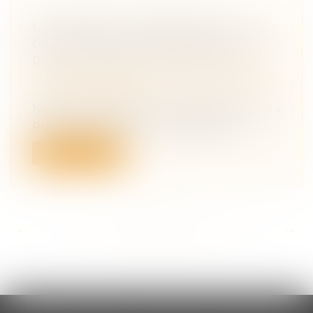
UN JOURNAL CONTENANT UN
CONSEIL DE SANTÉ INEXACT N'EST
PAS UN PRODUIT DÉFECTUEUX
Droit des obligations et des suretés
/
Droit
de la responsabilité
Ne constitue pas un « produit défectueux »
pouvant entraîner la responsabilit...
Lire la suite
<<
<
...
151
152
153
154
155
156
157
...
>
>>