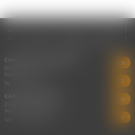
Accueil
Cabinet
Votre avocat
Expertises
Actus
Honoraires
RDV en ligne
Contact
Plan du site
Mentions légales
Articles
CABINET CHRISTINE CORBEL
20 place saint sauveur
14000 CAEN
Tél :
02 31 50 08 82
CABINET SECONDAIRE
2 rue Montebello
14310 VILLERS-BOCAGE
Tél :
02 31 50 08 82