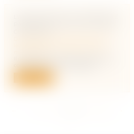
L'ACQUISITION DE LA NATIONALITÉ
PAR MARIAGE FACE AUX DEVOIRS
CONJUGAUX
Droit de la famille, des personnes et de
leur patrimoine
/
Couples et régime
matrimoniaux
Il n'existe pas, en l'état, de jurisprudence
constante de la Cour de cassatio...
Lire la suite
<<
<
...
174
175
176
177
178
179
180
...
>
>>