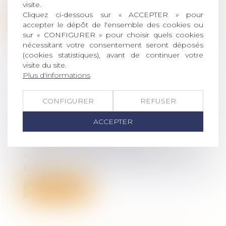
héritier ou un donataire sont déducti...
visite.
Cliquez ci-dessous sur « ACCEPTER » pour
Lire la suite
accepter le dépôt de l'ensemble des cookies ou
sur « CONFIGURER » pour choisir quels cookies
nécessitant votre consentement seront déposés
(cookies statistiques), avant de continuer votre
visite du site.
Plus d'informations
RENFORCER L’HÉRITAGE DU
DERNIER VIVANT DANS LE COUPLE
CONFIGURER
REFUSER
Droit de la famille, des personnes et de
ACCEPTER
leur patrimoine
/
Couples et régime
matrimoniaux
Prendre des dispositions pour
transmettre ses biens à ses enfants, c’est
bien...
Lire la suite