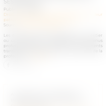
SES REVENUS
Publié le :
18/11/2020
Droit de la famille, des personnes et de leur
patrimoine
/
Patrimoine et succession
Source :
leparticulier.lefigaro.fr
Les droits de mutation acquittés par un héritier
ou un donataire sont déductibles des revenus
professionnels de ce dernier, si les éléments
transmis sont affectés par nature à l’exercice de la
profession...
Lire la suite
ASSURANCE AUTOMOBILE ET
INTERVENTION VOLONTAIRE DU