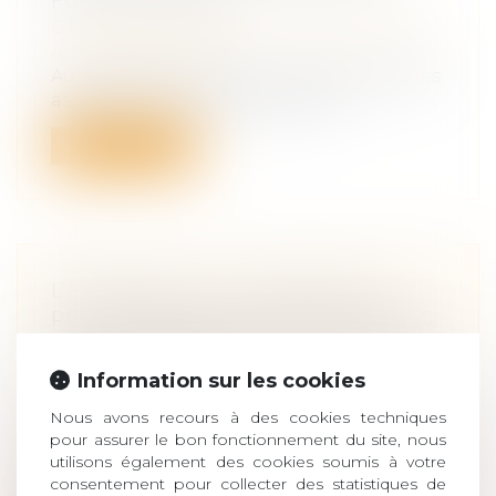
FGAO AU PÉNAL
Droit du travail - Salariés
/
Responsabilité
accident du travail
Aux termes de l’article L. 421-5 du Code des
assurances, le fonds de garantie...
Lire la suite
L’HÉRITIER OU LE DONATAIRE
PEUT DÉDUIRE LES DROITS PAYÉS
SUR DES BIENS PROFESSIONNELS
DE SES REVENUS
Information sur les cookies
Droit de la famille, des personnes et de
Nous avons recours à des cookies techniques
leur patrimoine
/
Patrimoine et
pour assurer le bon fonctionnement du site, nous
succession
utilisons également des cookies soumis à votre
Les droits de mutation acquittés par un
consentement pour collecter des statistiques de