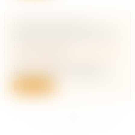
LIMITES PRÉCISES DE LA
CONSTITUTION DE PARTIE CIVILE
ET ASSOCIATION DE DÉFENSE DE
L’ENVIRONNEMENT
Droit des obligations et des suretés
/
Droit
de la responsabilité
L’action civile devant les juridictions
répressives est un droit exceptionnel...
Lire la suite
<<
<
...
179
180
181
182
183
184
185
...
>
>>