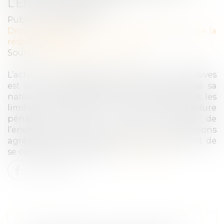
L’ENVIRONNEMENT
Publié le :
06/10/2020
Droit des obligations et des suretés
/
Droit de la
responsabilité
Source :
www.gazette-du-palais.fr
L’action civile devant les juridictions répressives
est un droit exceptionnel qui en raison, de sa
nature, doit être strictement renfermé dans les
limites des articles 2 et 3 du Code de procédure
pénale et l’article L. 142-2 du Code de
l’environnement, qui permet aux associations
agréées pour la défense de l’environnement de
se constituer partie civile...
Lire la suite