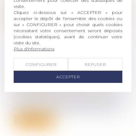
consentement pour collecter des statistiques de
conditionnée à l’existence, au jour de l...
visite.
Cliquez ci-dessous sur « ACCEPTER » pour
Lire la suite
accepter le dépôt de l'ensemble des cookies ou
sur « CONFIGURER » pour choisir quels cookies
nécessitant votre consentement seront déposés
(cookies statistiques), avant de continuer votre
visite du site.
Plus d'informations
ETAT-CIVIL : RÉCAPITULATIF DES
CONFIGURER
REFUSER
FORMULES DE MENTIONS
APPOSÉES EN MARGE DES ACTES
ACCEPTER
D’ÉTAT-CIVIL
Droit de la famille, des personnes et de
leur patrimoine
Compte-tenu des nombreuses réformes
ayant eu des incidences sur les actes de...
Lire la suite