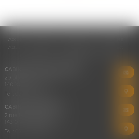
Accueil
Cabinet
Votre avocat
Expertises
Actus
Honoraires
RDV en ligne
Contact
Plan du site
Mentions légales
Articles
CABINET CHRISTINE CORBEL
20 place saint sauveur
14000 CAEN
Tél :
02 31 50 08 82
CABINET SECONDAIRE
2 rue Montebello
14310 VILLERS-BOCAGE
Tél :
02 31 50 08 82