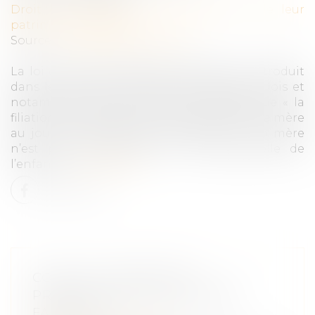
Droit de la famille, des personnes et de leur
patrimoine
/
Filiation
Source :
www.dalloz-actualite.fr
La loi du 3 janvier 1972 sur la filiation a introduit
dans le code civil des règles de conflit de lois et
notamment l’article 311-14, qui dispose que « la
filiation est régie par la loi personnelle de la mère
au jour de la naissance de l’enfant ; si la mère
n’est pas connue, par la loi personnelle de
l’enfant »...
Lire la suite
COVID-19 : PRÉCISIONS
PROCÉDURALES EN MATIÈRE
FAMILIALE