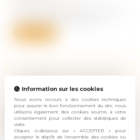
(NPU) Droit de la famille
Focus sur les dispositions de l’ordonnance
n° 2020-427 du 15 avril 2020 porta...
Lire la suite
LA TRANSMISSION D’ENTREPRISE,
DÉMARCHE DE LONGUE HALEINE
Information sur les cookies
Droit des sociétés
/
Transmission
d’entreprise
Nous avons recours à des cookies techniques
La transmission d’entreprise représente
pour assurer le bon fonctionnement du site, nous
aujourd’hui un enjeu économique et so...
utilisons également des cookies soumis à votre
consentement pour collecter des statistiques de
Lire la suite
visite.
Cliquez ci-dessous sur « ACCEPTER » pour
accepter le dépôt de l'ensemble des cookies ou