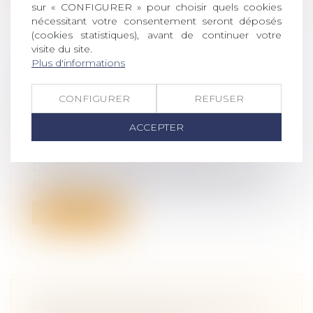
sur « CONFIGURER » pour choisir quels cookies
nécessitant votre consentement seront déposés
(cookies statistiques), avant de continuer votre
visite du site.
DÉPÔT D'UNE PROPOSITION DE
Plus d'informations
LOI POUR LA SUPPRESSION DE LA
FISCALITÉ DE LA SUCCESSION ET
CONFIGURER
REFUSER
DE LA DONATION
Droit de la famille, des personnes et de
ACCEPTER
leur patrimoine
/
Patrimoine et
succession
Dépôt à l'Assemblée nationale d'une
proposition de loi visant à supprimer les...
Lire la suite
LOI APPLICABLE À LA FILIATION :