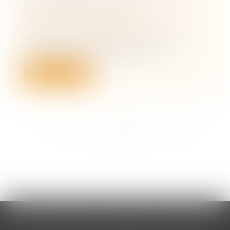
ADMISSION DU RENVOI
Droit de la famille, des personnes et de
leur patrimoine
/
Filiation
La loi du 3 janvier 1972 sur la filiation a
introduit dans le code civil des...
Lire la suite
<<
<
...
195
196
197
198
199
200
201
...
>
>>
Accueil
Cabinet
Votre avocat
Expertises