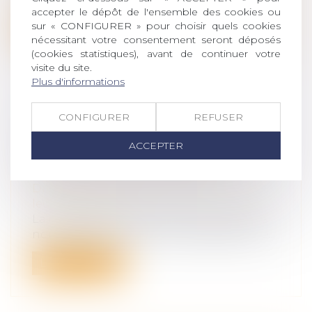
accepter le dépôt de l'ensemble des cookies ou
sur « CONFIGURER » pour choisir quels cookies
Lire la suite
nécessitant votre consentement seront déposés
(cookies statistiques), avant de continuer votre
visite du site.
Plus d'informations
CONFIGURER
REFUSER
CHANGEMENT DE RÉGIME
MATRIMONIAL : L’OMISSION
ACCEPTER
D’ENFANTS NON COMMUNS N’EST
PAS EN SOI FRAUDULEUSE
Droit de la famille, des personnes et de
leur patrimoine
La dissimulation de l’existence d’enfants
non communs lors d’un changement de...
Lire la suite