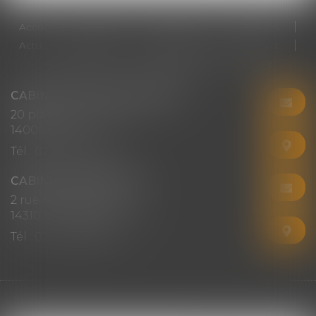
Accueil
Cabinet
Votre avocat
Expertises
Actus
Honoraires
RDV en ligne
Contact
Plan du site
Mentions légales
Articles
CABINET CHRISTINE CORBEL
20 place saint sauveur
14000 CAEN
Tél :
02 31 50 08 82
CABINET SECONDAIRE
2 rue Montebello
14310 VILLERS-BOCAGE
Tél :
02 31 50 08 82