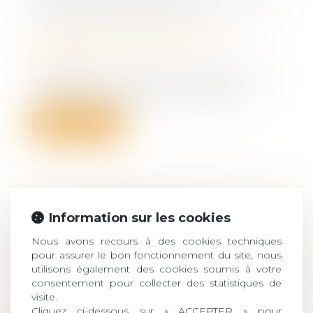
PAR SON SOUSCRIPTEUR
Droit de la famille, des personnes et de
leur patrimoine
/
Patrimoine et
succession
Les dispositions relatives au rapport et à
la réduction des primes manifestem...
Lire la suite
LOI DE FINANCES 2022, UNE
Information sur les cookies
INCITATION À LA REPRISE
Nous avons recours à des cookies techniques
D’ENTREPRISES
pour assurer le bon fonctionnement du site, nous
Droit des sociétés
/
Transmission
utilisons également des cookies soumis à votre
d’entreprise
consentement pour collecter des statistiques de
visite.
La loi de finances 2022 a pour objectif de
Cliquez ci-dessous sur « ACCEPTER » pour
favoriser la croissance économique...