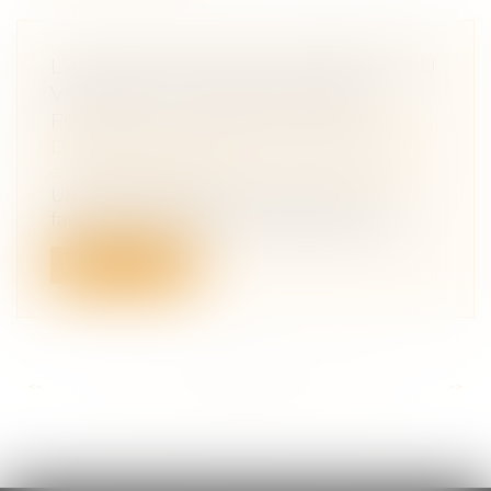
L’ACCIDENT EN ÉTAT D’ÉBRIÉTÉ AU
VOLANT D’UN VÉHICULE DE
FONCTION, UNE FAUTE GRAVE ?
Droit du travail - Salariés
/
Responsabilité
accident du travail
Un salarié peut être licencié pour une
faute commise dans le cadre de sa vie...
Lire la suite
<<
<
...
130
131
132
133
134
135
136
...
>
>>