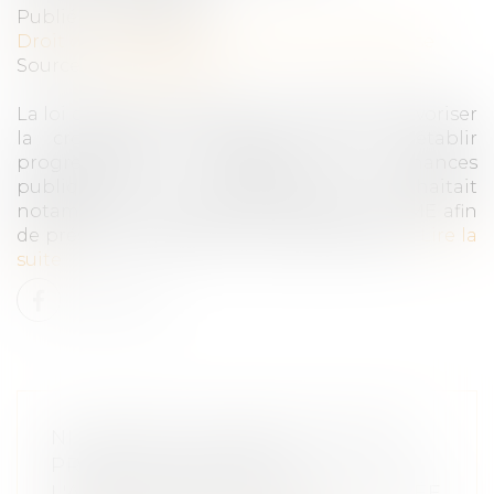
Publié le :
23/03/2022
Droit des sociétés
/
Transmission d’entreprise
Source :
www.forbes.fr
La loi de finances 2022 a pour objectif de favoriser
la croissance économique, afin de rétablir
progressivement l’équilibre des finances
publiques. Le gouvernement souhaitait
notamment redynamiser la reprise des PME afin
de préserver le tissu économique français...
Lire la
suite
NI RAPPORT NI RÉDUCTION DES
PRIMES EXAGÉRÉES SI
L'ASSURANCE-VIE A ÉTÉ RACHETÉE