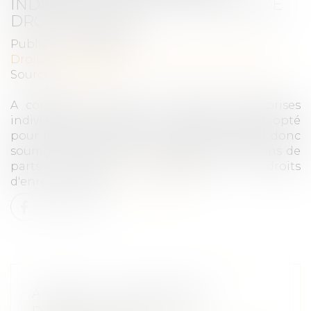
INDIVIDUELLES AUX CESSIONS DE
DROITS SOCIAUX
Publié le :
01/02/2023
Droit des sociétés
/
Transmission d’entreprise
Source :
www.efl.fr
A compter de 2023, les cessions d'entreprises
individuelles (et d'EIRL survivantes) ayant opté
pour leur assimilation à une EURL et étant donc
soumises à l'IS sont assimilées à des cessions de
parts sociales en matière de droits
d'enregistrement...
Lire la suite
AMIANTE : LE PRÉJUDICE