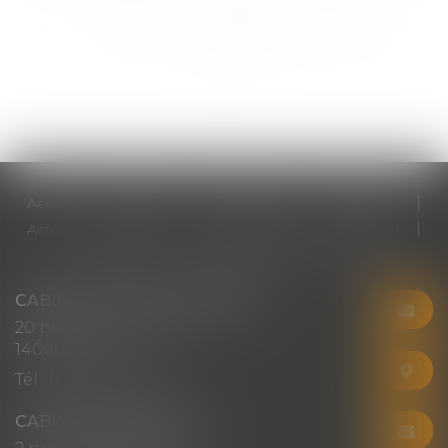
<<
<
...
103
104
105
106
107
108
109
...
>
>>
Accueil
Cabinet
Votre avocat
Expertises
Actus
Honoraires
RDV en ligne
Contact
Plan du site
Mentions légales
Articles
CABINET CHRISTINE CORBEL
20 place saint sauveur
14000 CAEN
Tél :
02 31 50 08 82
CABINET SECONDAIRE