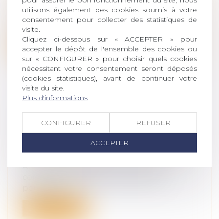
leur patrimoine
/
Filiation
utilisons également des cookies soumis à votre
La Cour de cassation a jugé le 19 janvier
consentement pour collecter des statistiques de
dernier, que « le préjudice économi...
visite.
Cliquez ci-dessous sur « ACCEPTER » pour
Lire la suite
accepter le dépôt de l'ensemble des cookies ou
sur « CONFIGURER » pour choisir quels cookies
nécessitant votre consentement seront déposés
(cookies statistiques), avant de continuer votre
visite du site.
Plus d'informations
RENTE AT/MP ET INDEMNISATION
COMPLÉMENTAIRE : UN
CONFIGURER
REFUSER
REVIREMENT DE JURISPRUDENCE
ACCEPTER
Droit du travail - Salariés
/
Responsabilité
accident du travail
À la suite du décès de deux salariés,
consécutivement à un cancer des
poumons...
Lire la suite