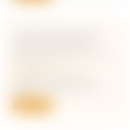
LOI DE FINANCES POUR 2023 :
ASSIMILATION POSSIBLE DES
CESSIONS D'ENTREPRISES
INDIVIDUELLES AUX CESSIONS DE
DROITS SOCIAUX
Droit des sociétés
/
Transmission
d’entreprise
A compter de 2023, les cessions
d'entreprises individuelles (et d'EIRL
surviv...
Lire la suite