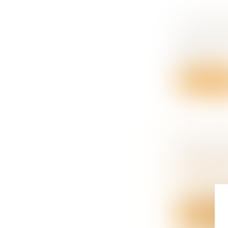
TRANSMIS
Droit des s
Après avoir
tran...
Lire la su
SUCCESSI
DOIVENT
Droit de la
succession
En matière 
Lire la su