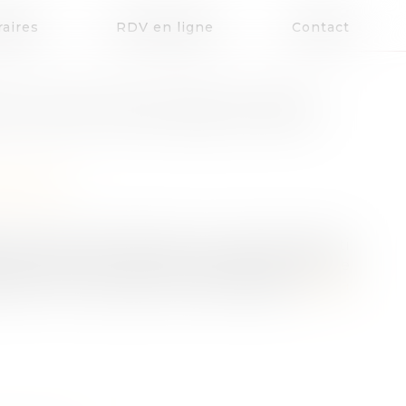
aires
RDV en ligne
Contact
PEL RESTE RECEVABLE MÊME
patrimoine
nier que le droit d’accès à un tribunal, garanti
e des droits de l’homme, implique que le juge
ation d’un justiciable, même protégé...
Lire la