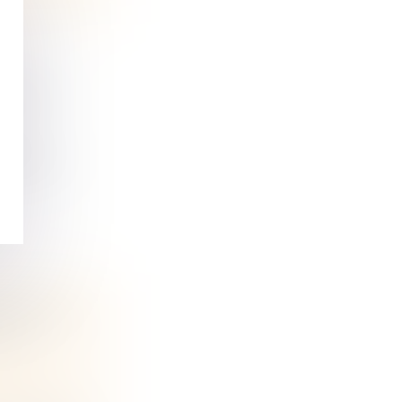
E MÊME
cès à un...
SION DE
 EN
ine et