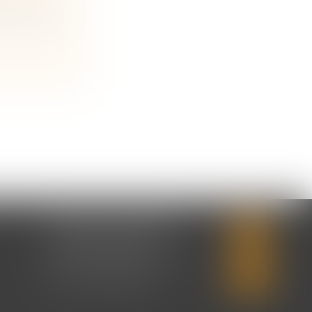
n divorce,
CABINET SECONDAIRE
2 rue Montebello
14310 VILLERS-BOCAGE
Tél :
02 31 50 08 82