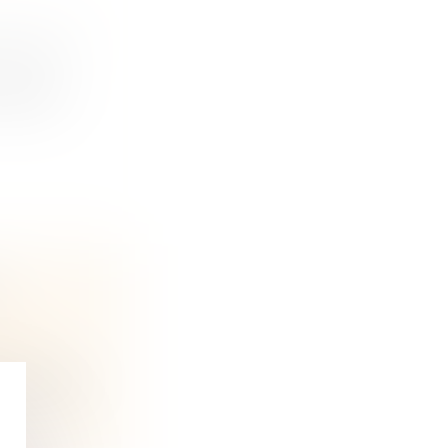
ST-ON ?
ombre de
S
ine et
 rapport,...