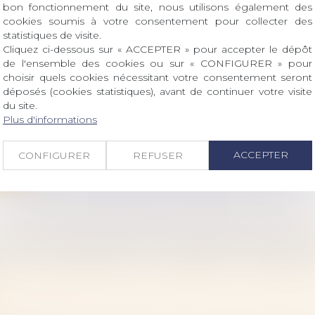
bon fonctionnement du site, nous utilisons également des
cookies soumis à votre consentement pour collecter des
statistiques de visite.
Cliquez ci-dessous sur « ACCEPTER » pour accepter le dépôt
de l'ensemble des cookies ou sur « CONFIGURER » pour
IRE SPÉCIAL : UN APPEL RESTE RECEVABL
choisir quels cookies nécessitant votre consentement seront
déposés (cookies statistiques), avant de continuer votre visite
A FIN DU MANDAT
du site.
 famille, des personnes et de leur patrimoine
Plus d'informations
assation a rappelé le 2 juillet dernier que le droit d’ac
ite
ACCEPTER
CONFIGURER
REFUSER
TION ET INDEMNITÉ D’OCCUPATION : PRÉCI
 DE CASSATION SUR LA PÉRIODE À PRENDRE
 famille, des personnes et de leur patrimoine
/
Patrimo