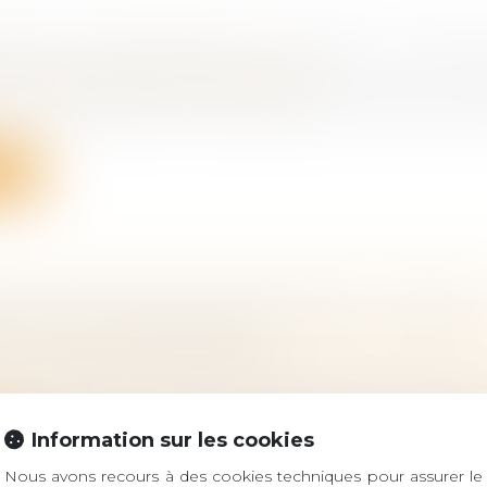
SION D’ENTREPRISES EN FRANCE : OÙ EN E
ociétés
/
Transmission d’entreprise
 diminué pendant la crise sanitaire du Covid-19, le n
ite
ONS ET DONATIONS DÉGUISÉES : LES FRUIT
 AUSSI ÊTRE RAPPORTÉS
 famille, des personnes et de leur patrimoine
/
Patrimo
successorale, les libéralités déguisées sont soumises au
Information sur les cookies
ite
Nous avons recours à des cookies techniques pour assurer le