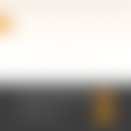
de liquidation du régime matrimonial consécutive à u
ite
<<
<
...
10
11
12
13
14
15
16
...
>
>>
CABINET CHRISTINE CORBEL
20 place saint sauveur
14000 CAEN
Tél :
02 31 50 08 82