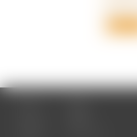
En matière 
le...
Lire la su
Accueil
Cabinet
Votre avocat
Expertises
Actus
Honoraires
RDV en ligne
Contact
Plan du site
Mentions légales