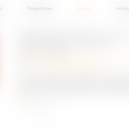
at
Expertises
Actus
Honor
MANDATAIRE SPÉCIAL : UN AP
APRÈS LA FIN DU MANDAT
Publié le :
05/08/2025
Droit de la famille, des personnes et de leur 
Source :
www.lemag-juridique.com
La Cour de cassation a rappelé le 2 juillet der
par l’article 6 §1 de la Convention européenn
du fond examine effectivement toute contest
suite