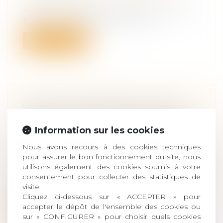
L’arrêt de cassation partielle rendu par la
première chambre civile le 11 jui...
Lire la suite
QUELLE RESPONSABILITÉ POUR
L’ÉTAT ET LA COMMUNE EN CAS
Information sur les cookies
D’ACCIDENTS DANS LES COURS DE
RÉCRÉATION
Nous avons recours à des cookies techniques
Droit des obligations et des suretés
/
Droit
pour assurer le bon fonctionnement du site, nous
de la responsabilité
utilisons également des cookies soumis à votre
À l'approche de la rentrée scolaire, il peut
consentement pour collecter des statistiques de
visite.
s'avérer utile, pour les élus lo...
Cliquez ci-dessous sur « ACCEPTER » pour
accepter le dépôt de l'ensemble des cookies ou
Lire la suite
sur « CONFIGURER » pour choisir quels cookies