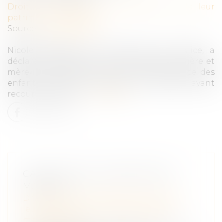
Droit de la famille, des personnes et de leur
patrimoine
/
Filiation
Source :
www.lefigaro.fr
Nicole Belloubet, la ministre de la Justice, a
déclaré ce lundi matin que l’inscription «mère et
mère» sera présente sur l’acte de naissance des
enfants issus de couples de femmes ayant
recours à la PMA...
Lire la suite
CADUCITÉ DE L’OPPOSITION À
MARIAGE
Droit de la famille, des personnes et de
leur patrimoine
/
Couples et régime
matrimoniaux