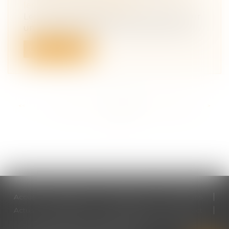
leur patrimoine
/
Filiation
Les sommes déposées par les parents sur
un compte ouvert au nom de leur enfan...
Lire la suite
<<
<
...
216
217
218
219
220
221
222
...
>
>>
Accueil
Cabinet
Votre avocat
Expertises
Actus
Honoraires
RDV en ligne
Contact
Plan du site
Mentions légales
Articles